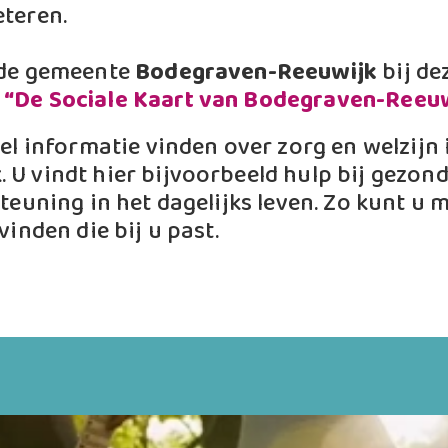
eteren.
 de gemeente
Bodegraven-Reeuwijk
bij de
r
“De Sociale Kaart van Bodegraven-Reeu
nel informatie vinden over zorg en welzijn
U vindt hier bijvoorbeeld hulp bij gezond
teuning in het dagelijks leven. Zo kunt u m
vinden die bij u past.