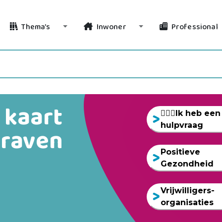
Thema's
Inwoner
Professional
Toggle Dropdown
Toggle Dropdown
 kaart
🙋🏻‍♀️Ik heb een
hulpvraag
graven
k
Positieve
Gezondheid
Vrijwilligers-
organisaties