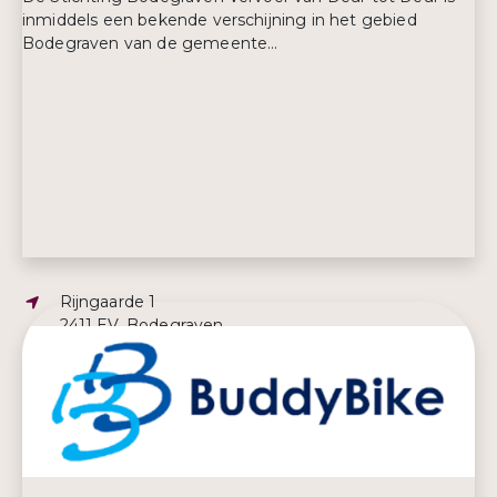
inmiddels een bekende verschijning in het gebied
Bodegraven van de gemeente...
Adres:
Rijngaarde 1
2411 EV, Bodegraven
E-mailadres:
info@vervoervandeurtotdeur.nl
Telefoonnummer:
0172 614730