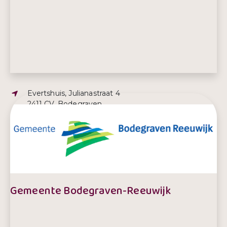
Adres:
Evertshuis, Julianastraat 4
2411 CV, Bodegraven
E-mailadres:
boris@bodegraven-reeuwijk.nl
Telefoonnummer:
0172- 522 522
Gemeente Bodegraven-Reeuwijk