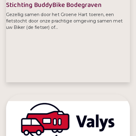
Stichting BuddyBike Bodegraven
Gezellig samen door het Groene Hart toeren, een
fietstocht door onze prachtige omgeving samen met
uw Biker (de fietser) of...
E-mailadres:
info@buddybike.nl
Telefoonnummer:
06 - 12 81 75 10