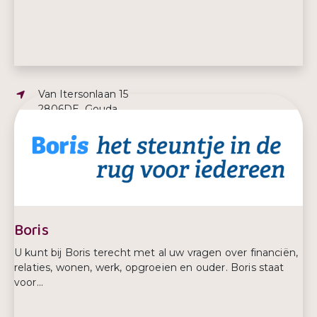
Adres:
Van Itersonlaan 15
2806DE, Gouda
E-mailadres:
barbara@mantelzorginbalans.nl
Telefoonnummer:
+31642502673
Boris
U kunt bij Boris terecht met al uw vragen over financiën,
relaties, wonen, werk, opgroeien en ouder. Boris staat
voor...