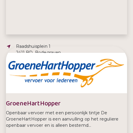
Adres:
Raadshuisplein 1
2411 BD, Bodegraven
E-mailadres:
info@bodegraven-reeuwijk.nl
Telefoonnummer:
0172 522 522
GroeneHartHopper
Openbaar vervoer met een persoonlijk tintje De
GroeneHartHopper is een aanvulling op het reguliere
openbaar vervoer en is alleen bestemd...