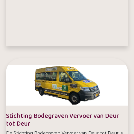
Telefoonnummer:
0900 9988 778
Stichting Bodegraven Vervoer van Deur
tot Deur
De Stichting Bodegraven Vervoer van Deur tot Deur is