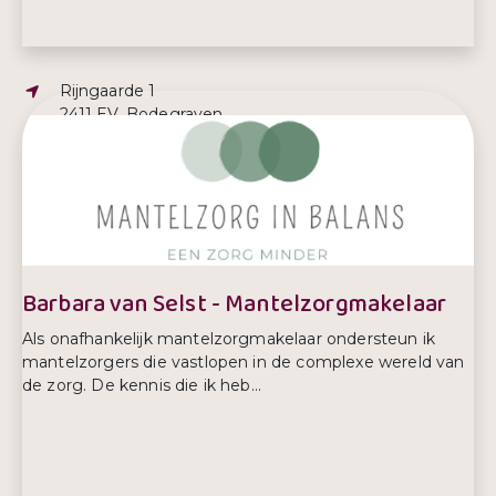
Adres:
Rijngaarde 1
2411 EV, Bodegraven
E-mailadres:
automaatje@samvrijwilligers.nl
Telefoonnummer:
06-19860304
Barbara van Selst - Mantelzorgmakelaar
Als onafhankelijk mantelzorgmakelaar ondersteun ik
mantelzorgers die vastlopen in de complexe wereld van
de zorg. De kennis die ik heb...