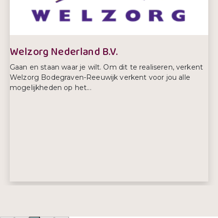
Telefoonnummer:
0900 - 9630
Welzorg Nederland B.V.
Gaan en staan waar je wilt. Om dit te realiseren, verkent
Welzorg Bodegraven-Reeuwijk verkent voor jou alle
mogelijkheden op het...
Adres:
Diverse afdelingen
, Bodegraven-Reeuwijk