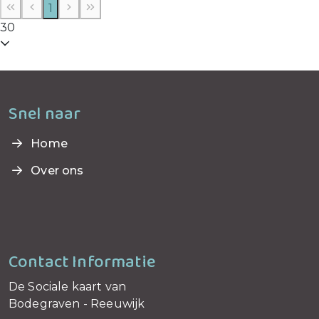
1
30
Telefoonnummer:
088 0016700
Snel naar
Home
Over ons
Contact Informatie
De Sociale kaart van
Bodegraven - Reeuwijk