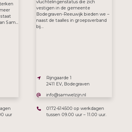
vluchtelingenstatus die zich
terken
vestigen in de gemeente
 meer
Bodegraven-Reeuwijk bieden we –
 staat
naast de taalles in groepsverband
an Sam...
bij...
Adres:
Rijngaarde 1
2411 EV, Bodegraven
E-mailadres:
info@samwelzijn.nl
Telefoonnummer:
dagen
0172-614500 op werkdagen
00 uur
tussen 09.00 uur – 11.00 uur.