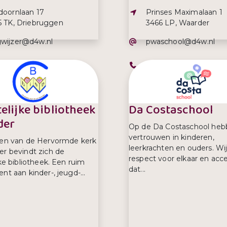
s:
Adres:
doornlaan 17
Prinses Maximalaan 1
5 TK, Driebruggen
3466 LP, Waarder
iladres:
E-mailadres:
wijzer@d4w.nl
pwaschool@d4w.nl
efoonnummer:
Telefoonnummer:
8-501254
0348-501661
elijke bibliotheek
Da Costaschool
der
Op de Da Costaschool heb
vertrouwen in kinderen,
ren van de Hervormde kerk
leerkrachten en ouders. Wi
er bevindt zich de
respect voor elkaar en acc
jke bibliotheek. Een ruim
dat...
nt aan kinder-, jeugd-...