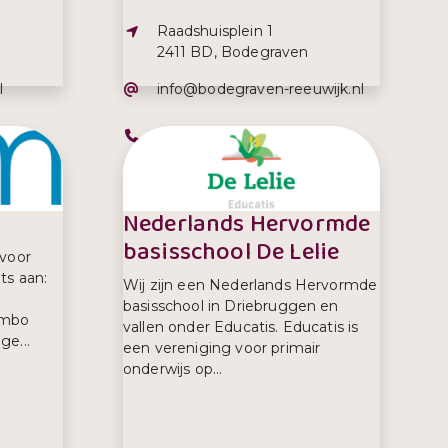
Adres:
Raadshuisplein 1
2411 BD, Bodegraven
E-mailadres:
l
info@bodegraven-reeuwijk.nl
Telefoonnummer:
0172 522 522
Nederlands Hervormde
basisschool De Lelie
 voor
ts aan:
Wij zijn een Nederlands Hervormde
basisschool in Driebruggen en
 mbo
vallen onder Educatis. Educatis is
ge...
een vereniging voor primair
onderwijs op...