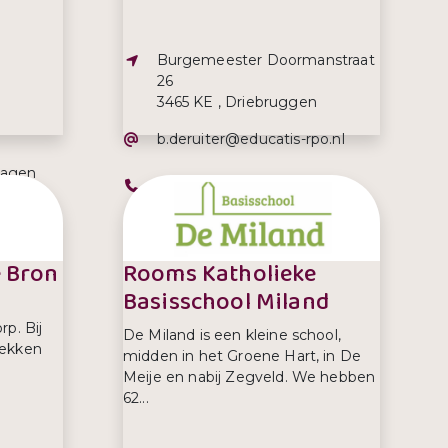
Adres:
Burgemeester Doormanstraat
26
3465 KE , Driebruggen
E-mailadres:
b.deruiter@educatis-rpo.nl
dagen
Telefoonnummer:
0348 502 104
00 uur.
e Bron
Rooms Katholieke
Basisschool Miland
rp. Bij
De Miland is een kleine school,
dekken
midden in het Groene Hart, in De
Meije en nabij Zegveld. We hebben
62...