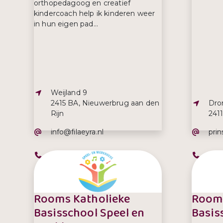
orthopedagoog en creatief
kindercoach help ik kinderen weer
in hun eigen pad...
Adres:
Weijland 9
Adre
2415 BA, Nieuwerbrug aan den
Dro
Rijn
241
E-mailadres:
E-ma
info@filaeyra.nl
pri
Telefoonnummer:
Tel
+31 627125391
017
Rooms Katholieke
Rooms
Basisschool Speel en
Basis