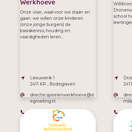
Werkhoeve
Willibror
Dronenwi
Onze visie, waarvoor we staan en
school h
gaan: we willen onze kinderen
leerlinge
(onze jonge burgers) de
basiskennis, houding en
vaardigheden leren...
Adres:
Adre
Leeuwerik 1
Dro
2411 KR , Bodegraven
241
E-mailadres:
E-ma
directie.speelenwerkhoeve@d
dire
egroeiling.nl
mil
Telefoonnummer:
Tel
06 46460044
017