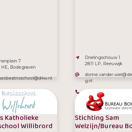
Adres:
Drielingschouw 1
s:
nenplein 7
2811 LP, Reeuwijk
1 HE, Bodegraven
E-mailadres:
dorine.vander.wiel@de
iladres:
nsesbeatrixschool@d4w.nl
g.nl
efoonnummer:
Telefoonnummer:
2-612878
0182-393234
 Katholieke
Stichting Sam
school Willibrord
Welzijn/Bureau B