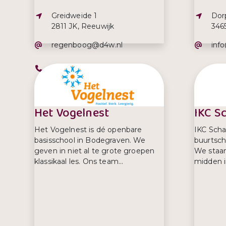
Adres:
Adre
Greidweide 1
Dor
2811 JK, Reeuwijk
346
E-mailadres:
E-ma
regenboog@d4w.nl
inf
Telefoonnummer:
0182-394149
Het Vogelnest
IKC S
Het Vogelnest is dé openbare
IKC Schat
basisschool in Bodegraven. We
buurtsch
geven in niet al te grote groepen
We staan
klassikaal les. Ons team...
midden in