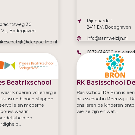
Adres:
Rijngaarde 1
s:
drachtsweg 30
2411 EV, Bodegraven
1 VL, Bodegraven
E-mailadres:
info@samwelzijn.nl
iladres:
.ikcschatrijk@degroeiling.nl
Telefoonnummer:
0172-614500 op werk
efoonnummer:
2-613405
tussen 09.00 uur – 11.
es Beatrixschool
RK Basisschool D
 waar kinderen vol energie
Basisschool De Bron is een
usiasme binnen stappen.
basisschool in Reeuwijk- Do
feervolle en moderne
ons leren de kinderen ont
ebouw, waarin
wie ze zijn en wat...
ordelijkheid en
rdigheid...