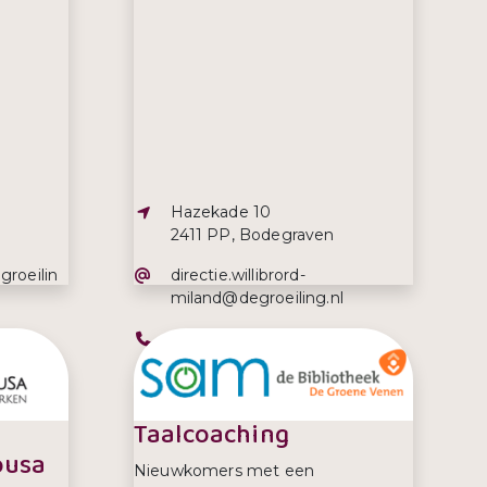
Adres:
Hazekade 10
2411 PP, Bodegraven
E-mailadres:
groeilin
directie.willibrord-
miland@degroeiling.nl
Telefoonnummer:
0172-685506
Taalcoaching
ousa
Nieuwkomers met een