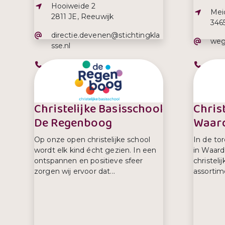
Adres:
Hooiweide 2
Adre
Mei
2811 JE, Reeuwijk
346
E-mailadres:
directie.devenen@stichtingkla
E-ma
weg
sse.nl
Telefoonnummer:
Tel
0182-393873
034
Christelijke Basisschool
Christ
De Regenboog
Waar
Op onze open christelijke school
In de to
wordt elk kind écht gezien. In een
in Waard
ontspannen en positieve sfeer
christeli
zorgen wij ervoor dat...
assortime