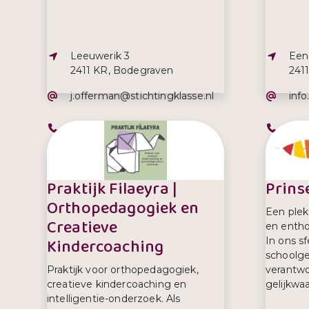
Adres:
Adre
Leeuwerik 3
Een
2411 KR, Bodegraven
241
E-mailadres:
E-ma
j.offerman@stichtingklasse.nl
info
Telefoonnummer:
Tel
0172-614330
017
Praktijk Filaeyra |
Prins
Orthopedagogiek en
Een plek
Creatieve
en entho
Kindercoaching
In ons s
schoolg
Praktijk voor orthopedagogiek,
verantwo
creatieve kindercoaching en
gelijkwaa
intelligentie-onderzoek. Als