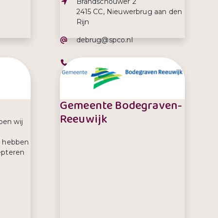
Adres:
Brandschouwer 2
2415 CC, Nieuwerbrug aan den
Rijn
E-mailadres:
debrug@spco.nl
Telefoonnummer:
0348-688352
Gemeente Bodegraven-
Reeuwijk
ben wij
j hebben
epteren