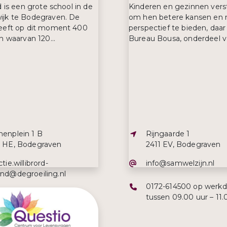
d is een grote school in de
Kinderen en gezinnen vers
jk te Bodegraven. De
om hen betere kansen en
eeft op dit moment 400
perspectief te bieden, daar
n waarvan 120...
Bureau Bousa, onderdeel v
s:
Adres:
nenplein 1 B
Rijngaarde 1
1 HE, Bodegraven
2411 EV, Bodegraven
iladres:
E-mailadres:
ctie.willibrord-
info@samwelzijn.nl
and@degroeiling.nl
Telefoonnummer:
0172-614500 op werk
efoonnummer:
2-614591
tussen 09.00 uur – 11.