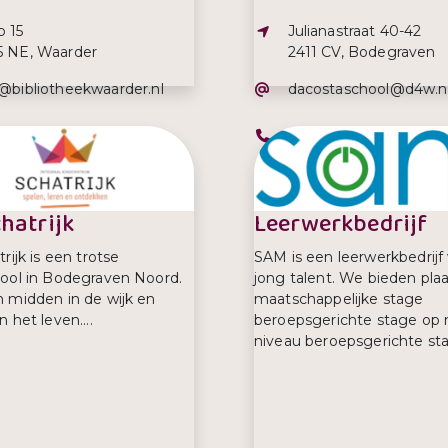
s:
Adres:
p 15
Julianastraat 40-42
5 NE, Waarder
2411 CV, Bodegraven
iladres:
E-mailadres:
o@bibliotheekwaarder.nl
dacostaschool@d4w.n
Telefoonnummer:
0172-614567
chatrijk
Leerwerkbedrijf
rijk is een trotse
SAM is een leerwerkbedrijf
ool in Bodegraven Noord.
jong talent. We bieden plaa
 midden in de wijk en
maatschappelijke stage
 het leven....
beroepsgerichte stage op
niveau beroepsgerichte sta