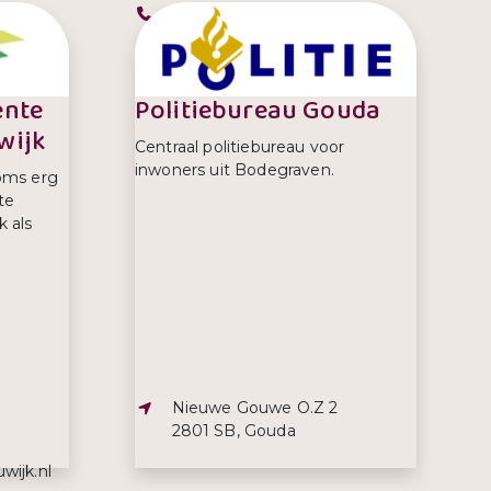
Telefoonnummer:
0172 522 522
ente
Politiebureau Gouda
wijk
Centraal politiebureau voor
inwoners uit Bodegraven.
oms erg
te
k als
Adres:
Nieuwe Gouwe O.Z 2
2801 SB, Gouda
wijk.nl