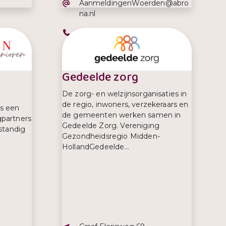
E-mailadres:
AanmeldingenWoerden@abro
na.nl
Telefoonnummer:
06 50658592
Gedeelde zorg
De zorg- en welzijnsorganisaties in
de regio, inwoners, verzekeraars en
s een
de gemeenten werken samen in
partners
Gedeelde Zorg. Vereniging
standig
Gezondheidsregio Midden-
HollandGedeelde...