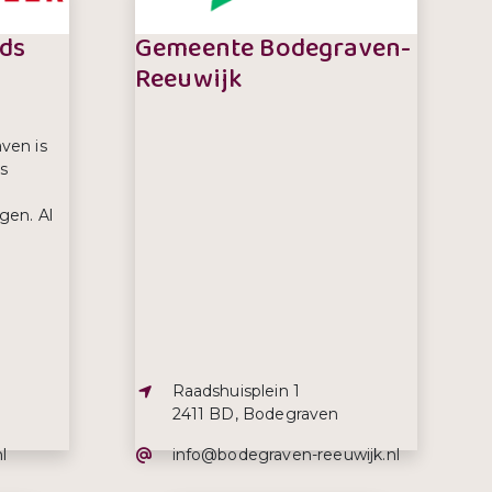
ds
Gemeente Bodegraven-
Reeuwijk
ven is
rs
rgen. Al
Adres:
Raadshuisplein 1
2411 BD, Bodegraven
E-mailadres:
l
info@bodegraven-reeuwijk.nl