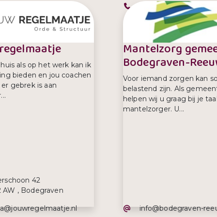
efoonnummer:
Telefoonnummer:
- 522 522
088 2465000
regelmaatje
Mantelzorg geme
Bodegraven-Reeu
huis als op het werk kan ik
ing bieden en jou coachen
Voor iemand zorgen kan s
er gebrek is aan
belastend zijn. Als gemeen
..
helpen wij u graag bij je taa
mantelzorger. U...
s:
verschoon 42
2 AW , Bodegraven
iladres:
E-mailadres:
la@jouwregelmaatje.nl
info@bodegraven-reeu