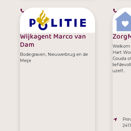
Telefoonnummer:
Tel
0172 614 500
090
Wijkagent Marco van
ZorgM
Dam
Welkom b
Hart Woo
Bodegraven, Nieuwerbrug en de
Gouda of
Meije
liefdevo
uzelf...
Adre
Prin
241