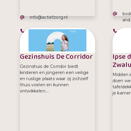
E-ma
bod
E-mailadres:
info@actiefzorg.nl
and
Telefoonnummer:
Tel
088 750 8200
06 
Gezinshuis De Corridor
Ipse 
Zwal
Gezinshuis de Corridor biedt
kinderen en jongeren een veilige
Midden 
en rustige plaats waar zij zichzelf
doen we 
thuis voelen en kunnen
tafeldek
ontwikkelen....
je kamer