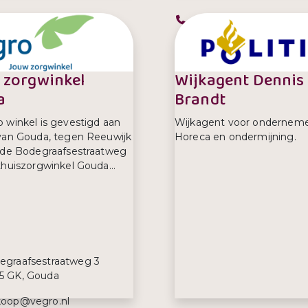
efoonnummer:
Telefoonnummer:
 22111071
0172 - 522 522
 zorgwinkel
Wijkagent Dennis
a
Brandt
 winkel is gevestigd aan
Wijkagent voor onderneme
van Gouda, tegen Reeuwijk
Horeca en ondermijning.
 de Bodegraafsestraatweg
thuiszorgwinkel Gouda...
s:
egraafsestraatweg 3
5 GK, Gouda
iladres:
koop@vegro.nl