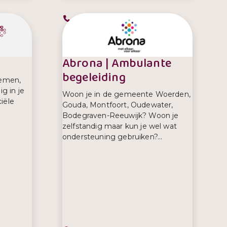
Telefoonnummer:
0900 8844
Abrona | Ambulante
begeleiding
lemen,
ig in je
Woon je in de gemeente Woerden,
iële
Gouda, Montfoort, Oudewater,
Bodegraven-Reeuwijk? Woon je
zelfstandig maar kun je wel wat
ondersteuning gebruiken?...