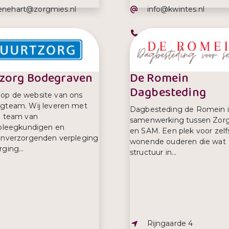
iladres:
E-mailadres:
enehart@zorgmies.nl
info@kwintes.nl
efoonnummer:
Telefoonnummer:
2787560
0800 594 68 37
zorg Bodegraven
De Romein
Dagbesteding
op de website van ons
gteam. Wij leveren met
Dagbesteding de Romein i
n team van
samenwerking tussen Zorg
rpleegkundigen en
en SAM. Een plek voor zelf
enverzorgenden verpleging
wonende ouderen die wat
ging...
structuur in...
Adres:
Rijngaarde 4