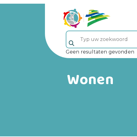
Typ uw zoekwoord (veld 5)
Geen resultaten gevonden
Wonen