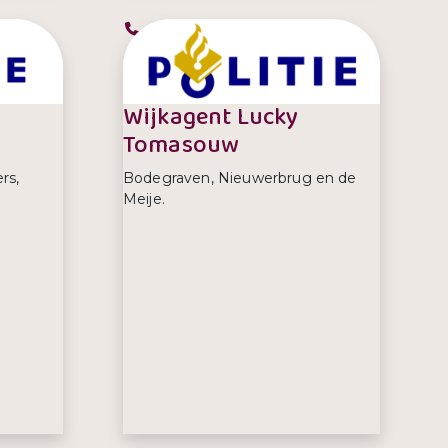
Telefoonnummer:
0900 8844
Wijkagent Lucky
Tomasouw
rs,
Bodegraven, Nieuwerbrug en de
Meije.