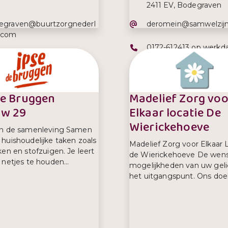
2411 EV, Bodegraven
iladres:
E-mailadres:
egraven@buurtzorgnederl
deromein@samwelzijn
.com
Telefoonnummer:
0172-612413 op werkd
efoonnummer:
832 142 00
tussen 09.00 uur – 16.
de Bruggen
Madelief Zorg voo
uw 29
Elkaar locatie De
Wierickehoeve
in de samenleving Samen
huishoudelijke taken zoals
Madelief Zorg voor Elkaar 
ken en stofzuigen. Je leert
de Wierickehoeve De wen
 netjes te houden...
mogelijkheden van uw gelie
het uitgangspunt. Ons doel i