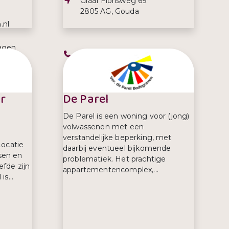
Adres:
Graaf Florisweg 69
2805 AG, Gouda
.nl
agen
Telefoonnummer:
06 48 13 33 12
00 uur
r
De Parel
De Parel is een woning voor (jong)
volwassenen met een
verstandelijke beperking, met
Locatie
daarbij eventueel bijkomende
sen en
problematiek. Het prachtige
fde zijn
appartementencomplex,...
s...