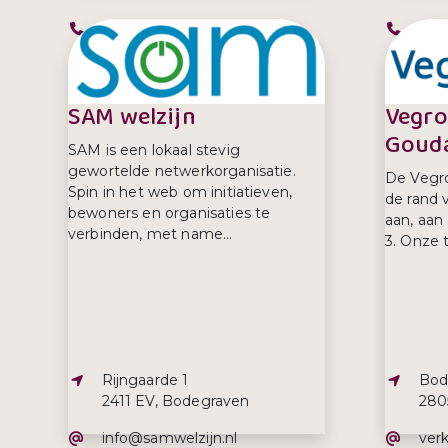
Telefoonnummer:
Tel
0182717720
06 –
SAM welzijn
Vegro
Goud
SAM is een lokaal stevig
gewortelde netwerkorganisatie.
De Vegro
Spin in het web om initiatieven,
de rand 
bewoners en organisaties te
aan, aan
verbinden, met name...
3. Onze 
Adres:
Adre
Rijngaarde 1
Bod
2411 EV, Bodegraven
280
E-mailadres:
E-ma
info@samwelzijn.nl
ver