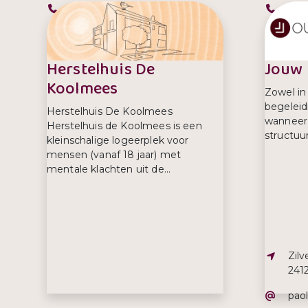
Telefoonnummer:
Tel
+31642502673
0172
Herstelhuis De
Jouw 
Koolmees
Zowel in 
begeleid
Herstelhuis De Koolmees
wanneer 
Herstelhuis de Koolmees is een
structuur.
kleinschalige logeerplek voor
mensen (vanaf 18 jaar) met
mentale klachten uit de...
Adre
Zil
241
E-ma
pao