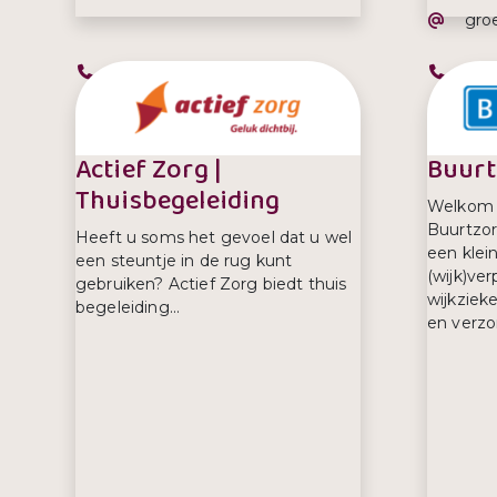
E-ma
gro
Telefoonnummer:
Tel
0900 8844
017
Actief Zorg |
Buurt
Thuisbegeleiding
Welkom 
Buurtzor
Heeft u soms het gevoel dat u wel
een klei
een steuntje in de rug kunt
(wijk)ve
gebruiken? Actief Zorg biedt thuis
wijkziek
begeleiding...
en verzor