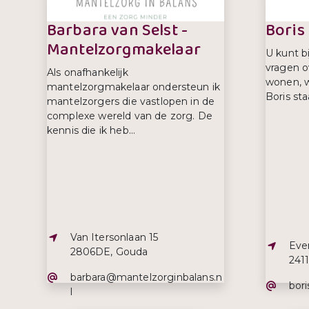
Barbara van Selst -
Boris
Mantelzorgmakelaar
U kunt b
vragen ov
Als onafhankelijk
wonen, w
mantelzorgmakelaar ondersteun ik
Boris sta
mantelzorgers die vastlopen in de
complexe wereld van de zorg. De
kennis die ik heb...
Adres:
Van Itersonlaan 15
Adre
Ever
2806DE, Gouda
241
E-mailadres:
barbara@mantelzorginbalans.n
E-ma
bor
l