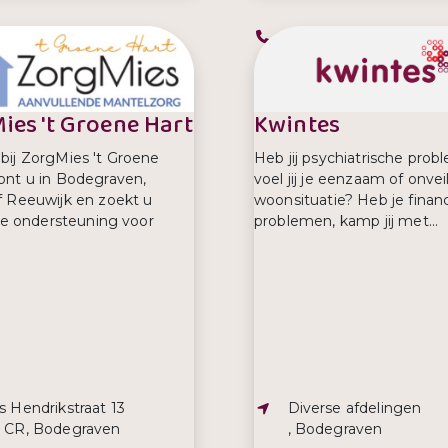
efoonnummer:
Telefoonnummer:
0 288 7766
0900 8844
ies 't Groene Hart
Kwintes
ij ZorgMies 't Groene
Heb jij psychiatrische prob
nt u in Bodegraven,
voel jij je eenzaam of onveil
 Reeuwijk en zoekt u
woonsituatie? Heb je financ
lle ondersteuning voor
problemen, kamp jij met...
s:
Adres:
s Hendrikstraat 13
Diverse afdelingen
1 CR, Bodegraven
, Bodegraven