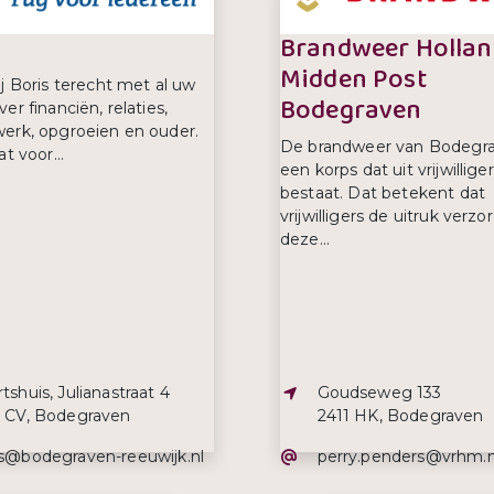
Brandweer Hollan
Midden Post
ij Boris terecht met al uw
Bodegraven
er financiën, relaties,
erk, opgroeien en ouder.
De brandweer van Bodegra
at voor...
een korps dat uit vrijwillige
bestaat. Dat betekent dat
vrijwilligers de uitruk verzo
deze...
s:
Adres:
tshuis, Julianastraat 4
Goudseweg 133
1 CV, Bodegraven
2411 HK, Bodegraven
iladres:
E-mailadres:
is@bodegraven-reeuwijk.nl
perry.penders@vrhm.n