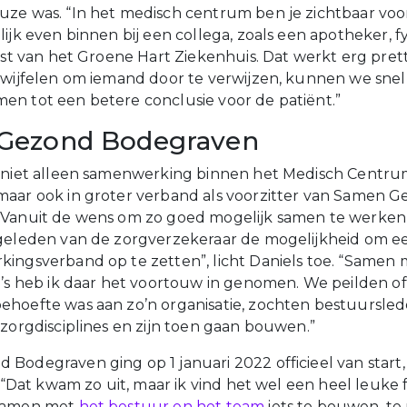
ze was. “In het medisch centrum ben je zichtbaar voo
lijk even binnen bij een collega, zoals een apotheker, 
ist van het Groene Hart Ziekenhuis. Dat werkt erg prett
twijfelen om iemand door te verwijzen, kunnen we sne
n tot een betere conclusie voor de patiënt.”
Gezond Bodegraven
t niet alleen samenwerking binnen het Medisch Centr
aar ook in groter verband als voorzitter van Samen 
“Vanuit de wens om zo goed mogelijk samen te werken
geleden van de zorgverzekeraar de mogelijkheid om e
ingsverband op te zetten”, licht Daniels toe. “Samen
a’s heb ik daar het voortouw in genomen. We peilden of 
hoefte was aan zo’n organisatie, zochten bestuursled
 zorgdisciplines en zijn toen gaan bouwen.”
Bodegraven ging op 1 januari 2022 officieel van start,
. “Dat kwam zo uit, maar ik vind het wel een heel leuke f
 samen met
het bestuur en het team
iets te bouwen, te