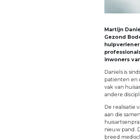
Martijn Dani
Gezond Bode
hulpverlener
professional
inwoners van
Daniels is sin
patiënten en 
vak van huisa
andere discipli
De realisatie 
aan die samenw
huisartsenpra
nieuw pand. D
breed medisch