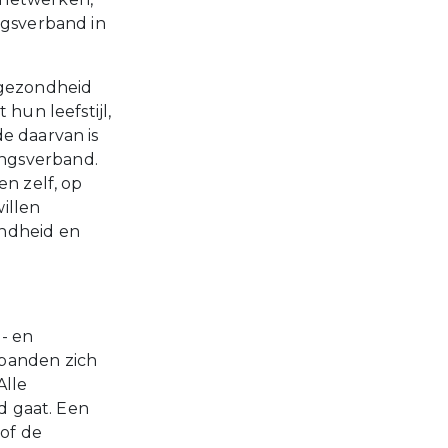
ngsverband in
 gezondheid
hun leefstijl,
e daarvan is
ngsverband.
en zelf, op
illen
ondheid en
- en
rbanden zich
Alle
nd gaat. Een
 of de