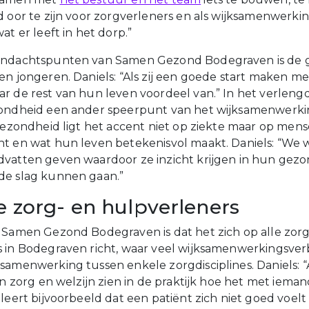
d oor te zijn voor zorgverleners en als wijksamenwerki
at er leeft in het dorp.”
andachtspunten van Samen Gezond Bodegraven is de
n jongeren. Daniels: “Als zij een goede start maken met 
r de rest van hun leven voordeel van.” In het verlengd
zondheid een ander speerpunt van het wijksamenwerki
 Gezondheid ligt het accent niet op ziekte maar op mens
t en wat hun leven betekenisvol maakt. Daniels: “We w
vatten geven waardoor ze inzicht krijgen in hun gez
de slag kunnen gaan.”
le zorg- en hulpverleners
 Samen Gezond Bodegraven is dat het zich op alle zorg
 in Bodegraven richt, waar veel wijksamenwerkingsve
samenwerking tussen enkele zorgdisciplines. Daniels: “
in zorg en welzijn zien in de praktijk hoe het met iema
leert bijvoorbeeld dat een patiënt zich niet goed voelt