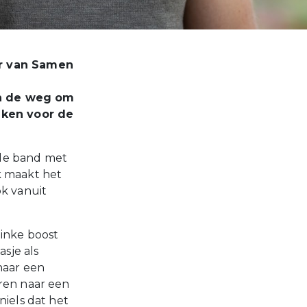
er van Samen
an de weg om
aken voor de
, de band met
k maakt het
ok vanuit
linke boost
asje als
naar een
oren naar een
niels dat het