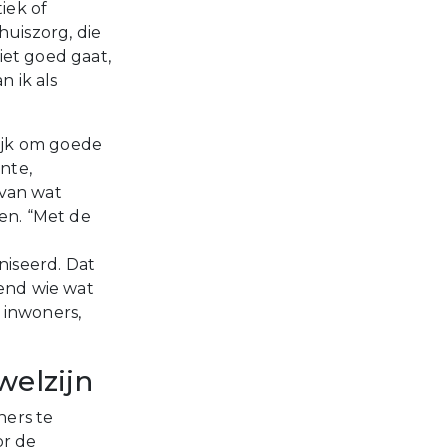
iek of
uiszorg, die
niet goed gaat,
 ik als
ijk om goede
nte,
 van wat
en. “Met de
iseerd. Dat
nend wie wat
 inwoners,
welzijn
ners te
or de