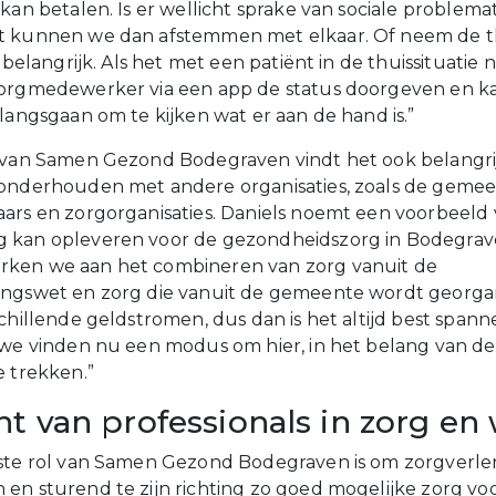
kan betalen. Is er wellicht sprake van sociale problemat
t kunnen we dan afstemmen met elkaar. Of neem de th
k belangrijk. Als het met een patiënt in de thuissituatie 
orgmedewerker via een app de status doorgeven en kan
 langsgaan om te kijken wat er aan de hand is.”
r van Samen Gezond Bodegraven vindt het ook belangr
onderhouden met andere organisaties, zoals de gemee
ars en zorgorganisaties. Daniels noemt een voorbeeld
 kan opleveren voor de gezondheidszorg in Bodegrav
ken we aan het combineren van zorg vanuit de
ngswet en zorg die vanuit de gemeente wordt georgan
schillende geldstromen, dus dan is het altijd best span
 we vinden nu een modus om hier, in het belang van de
e trekken.”
t van professionals in zorg en 
ste rol van Samen Gezond Bodegraven is om zorgverle
en sturend te zijn richting zo goed mogelijke zorg vo