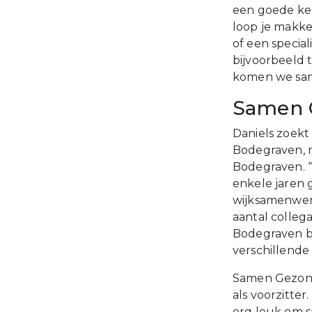
een goede keu
loop je makke
of een special
bijvoorbeeld 
komen we same
Samen 
Daniels zoek
Bodegraven, m
Bodegraven. 
enkele jaren 
wijksamenwerk
aantal colleg
Bodegraven be
verschillende
Samen Gezond 
als voorzitter
erg leuk om