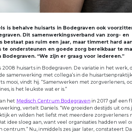
els is behalve huisarts in Bodegraven ook voorzitt
graven. Dit samenwerkingsverband van zorg- en
s bestaat pas ruim een jaar, maar timmert hard a
s te ondersteunen en goede zorg bereikbaar te m
 Bodegraven. “We zijn er graag voor iedereen.”
ds 2008 huisarts in Bodegraven. De variatie in het werk
de samenwerking met collega’s in de huisartsenpraktij
rts mooi, vindt hij. “Samenwerken met zorgverleners, o
nes, is het leukste wat er is.”
van het
Medisch Centrum Bodegraven
in 2017 gaf een f
erking, vertelt Daniels. “We groeiden destijds uit ons j
ktijk en wilden het liefst met meerdere zorgverleners 
at idee sloeg aan, want veel organisaties hadden wel 
 centrum.” Nu, inmiddels zes jaar later, constateert Da