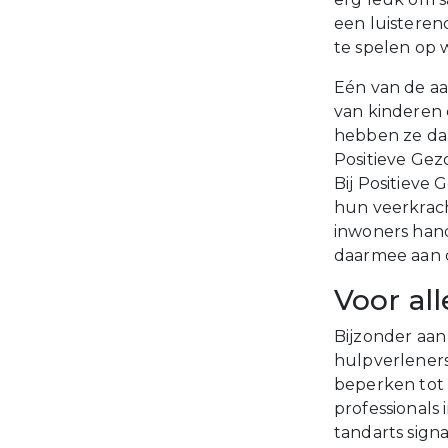
een luisteren
te spelen op w
Eén van de a
van kinderen e
hebben ze daa
Positieve Ge
Bij Positieve
hun veerkrach
inwoners hand
daarmee aan 
Voor al
Bijzonder aan
hulpverleners
beperken tot 
professionals 
tandarts signa