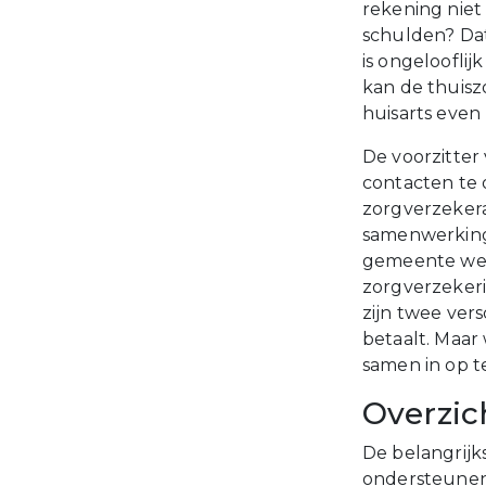
rekening niet 
schulden? Da
is ongelooflij
kan de thuisz
huisarts even
De voorzitte
contacten te 
zorgverzekera
samenwerking
gemeente wer
zorgverzekeri
zijn twee ver
betaalt. Maar
samen in op t
Overzich
De belangrijk
ondersteunen 