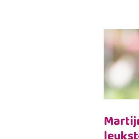
Martij
leukst