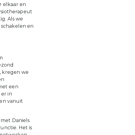
r elkaar en
fysiotherapeut
ig. Als we
l schakelen en
um
Gezond
, kregen we
en
 met een
er in
en vanuit
 met Daniels
unctie. Het is
 netwerken,