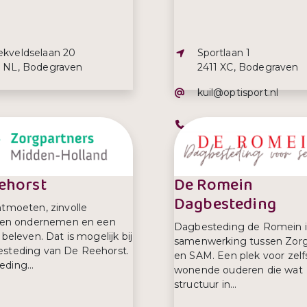
s:
Adres:
ekveldselaan 20
Sportlaan 1
1 NL, Bodegraven
2411 XC, Bodegraven
E-mailadres:
kuil@optisport.nl
efoonnummer:
Telefoonnummer:
2 640 046
0172-612818
ehorst
De Romein
Dagbesteding
ntmoeten, zinvolle
iten ondernemen en een
Dagbesteding de Romein i
 beleven. Dat is mogelijk bij
samenwerking tussen Zorg
steding van De Reehorst.
en SAM. Een plek voor zelf
ding...
wonende ouderen die wat
structuur in...