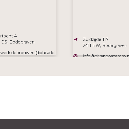
s:
rtocht 4
Adres:
Zuidzijde 117
1 DS, Bodegraven
2411 RW, Bodegraven
iladres:
nwerk.debrouwerij@philadel
E-mailadres:
info@pjvanoosterom.n
.nl
efoonnummer:
Telefoonnummer:
83173657
0172 619 034