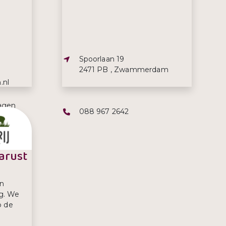
Adres:
Spoorlaan 19
2471 PB , Zwammerdam
.nl
agen
Telefoonnummer:
088 967 2642
00 uur
arust
an
g. We
p de