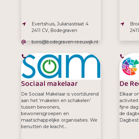
Adres:
Adre
Evertshuis, Julianastraat 4
Bro
2411 CV, Bodegraven
241
E-mailadres:
boris@bodegraven-reeuwijk.nl
Telefoonnummer:
Tel
0172- 522 522
017
Sociaal makelaar
De Re
De Sociaal Makelaar is voortdurend
Elkaar o
aan het ‘makelen en schakelen’
activite
tussen bewoners,
fijne dag
bewonersgroepen en
de dagbe
maatschappelijke organisaties. We
Dagbeste
benutten de kracht...