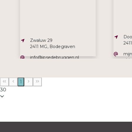
Adre
Doo
Adres:
Zwaluw 29
241
2411 MG, Bodegraven
E-ma
mij
E-mailadres:
info@ipsedebruggen.nl
phia
Telefoonnummer:
Tel
0172 614 140
06 
1
30