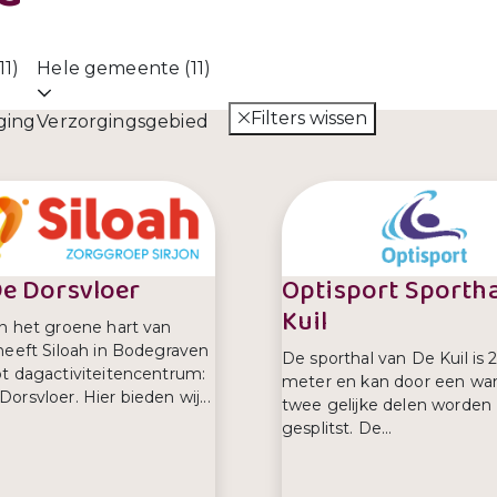
11)
Hele gemeente (11)
Filters wissen
ging
Verzorgingsgebied
e Dorsvloer
Optisport Sportha
Kuil
n het groene hart van
heeft Siloah in Bodegraven
De sporthal van De Kuil is 
t dagactiviteitencentrum:
meter en kan door een wan
orsvloer. Hier bieden wij...
twee gelijke delen worden
gesplitst. De...