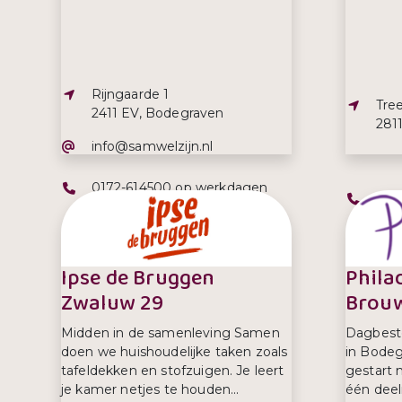
Adres:
Rijngaarde 1
Adre
Tre
2411 EV, Bodegraven
281
E-mailadres:
info@samwelzijn.nl
Telefoonnummer:
0172-614500 op werkdagen
Tel
018
tussen 09.00 uur – 11.00 uur.
Ipse de Bruggen
Phila
Zwaluw 29
Brouw
Midden in de samenleving Samen
Dagbest
doen we huishoudelijke taken zoals
in Bodeg
tafeldekken en stofzuigen. Je leert
gestart 
je kamer netjes te houden...
één deeln