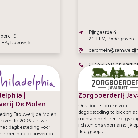
Adres:
Rijngaarde 4
s:
ebord 19
2411 EV, Bodegraven
1 EA, Reeuwijk
E-mailadres:
deromein@samwelzijn
Telefoonnummer:
0172-612413 op werkd
efoonnummer:
2 393 222
tussen 09.00 uur – 16.
delphia |
Zorgboerderij Jav
erij De Molen
Ons doel is om zinvolle
dagbesteding te bieden a
eding Brouwerij de Molen
mensen met een zorgvraa
raven In 2006 zijn we
richten ons voornamelijk o
met dagbesteding voor
doelgroep...
emer in de brouwerij in...