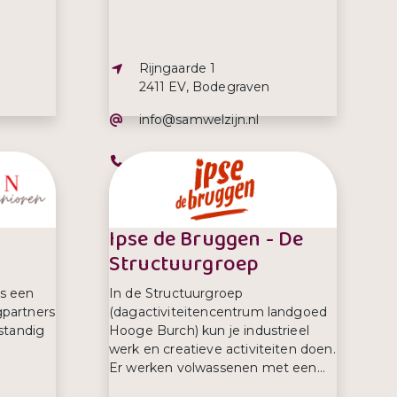
Adres:
Rijngaarde 1
2411 EV, Bodegraven
E-mailadres:
info@samwelzijn.nl
Telefoonnummer:
0172 614 500
Ipse de Bruggen - De
Structuurgroep
s een
In de Structuurgroep
partners
(dagactiviteitencentrum landgoed
standig
Hooge Burch) kun je industrieel
werk en creatieve activiteiten doen.
Er werken volwassenen met een...