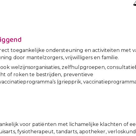
liggend
irect toegankelijke ondersteuning en activiteiten met v
ng door mantelzorgers, vrijwilligers en familie.
 ook welzijnsorganisaties, zelfhulpgroepen, consultat
ht of roken te bestrijden, preventieve
ccinatieprogramma’s (griepprik, vaccinatieprogramma 
egankelijk voor patiënten met lichamelijke klachten of 
 huisarts, fysiotherapeut, tandarts, apotheker, verlosku