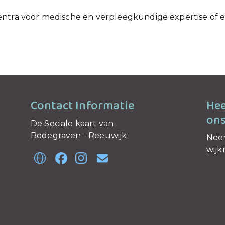
:
tra voor medische en verpleegkundige expertise of een
Contact Informatie
Hee
ons
De Sociale kaart van
Bodegraven - Reeuwijk
Neem
wij