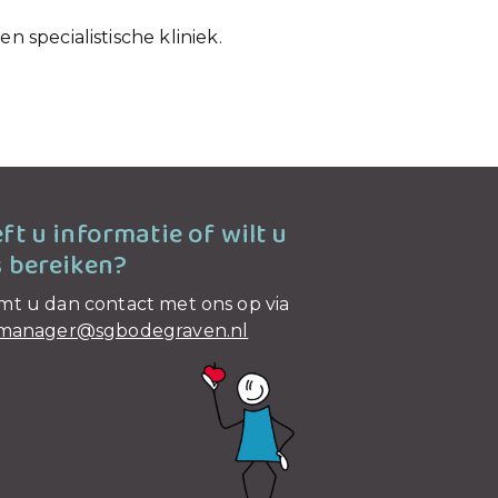
 specialistische kliniek.
ft u informatie of wilt u
 bereiken?
t u dan contact met ons op via
kmanager@sgbodegraven.nl