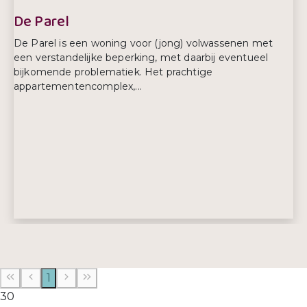
De Parel
De Parel is een woning voor (jong) volwassenen met
een verstandelijke beperking, met daarbij eventueel
bijkomende problematiek. Het prachtige
appartementencomplex,...
Adres:
Akkermunt 70
2412 AB, Bodegraven
1
E-mailadres:
informatiedeparel@gmail.com
30