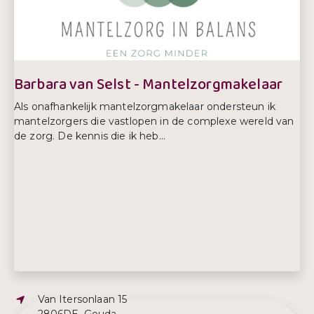
Barbara van Selst - Mantelzorgmakelaar
Als onafhankelijk mantelzorgmakelaar ondersteun ik
mantelzorgers die vastlopen in de complexe wereld van
de zorg. De kennis die ik heb...
Adres:
Van Itersonlaan 15
2806DE, Gouda