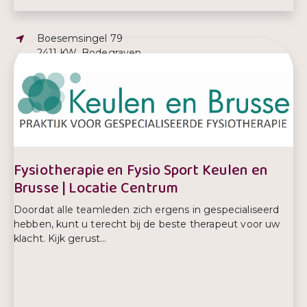
Adres:
Boesemsingel 79
2411 KW, Bodegraven
E-mailadres:
fysiotherapie@keulen-brusse.nl
Telefoonnummer:
0172 612 520
Fysiotherapie en Fysio Sport Keulen en
Brusse | Locatie Centrum
Doordat alle teamleden zich ergens in gespecialiseerd
hebben, kunt u terecht bij de beste therapeut voor uw
klacht. Kijk gerust...