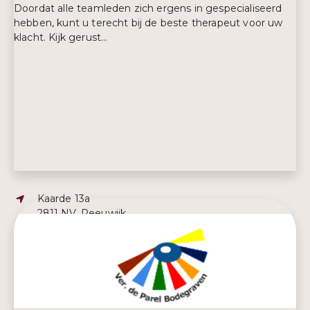
Doordat alle teamleden zich ergens in gespecialiseerd
hebben, kunt u terecht bij de beste therapeut voor uw
klacht. Kijk gerust...
Adres:
Kaarde 13a
2811 NV, Reeuwijk
E-mailadres:
fysiotherapie@keulen-brusse.nl
Telefoonnummer:
0172 612 520