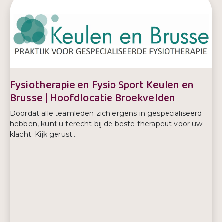
E-mailadres:
barbara@mantelzorginbalans.nl
Telefoonnummer:
+31642502673
Fysiotherapie en Fysio Sport Keulen en
Brusse | Hoofdlocatie Broekvelden
Doordat alle teamleden zich ergens in gespecialiseerd
hebben, kunt u terecht bij de beste therapeut voor uw
klacht. Kijk gerust...