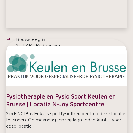
Adres:
Bouwsteeg 8
2411 AB , Bodegraven
E-mailadres:
fysiotherapie@keulen-brusse.nl
Telefoonnummer:
0172 612 520
Fysiotherapie en Fysio Sport Keulen en
Brusse | Locatie N-Joy Sportcentre
Sinds 2018 is Erik als sportfysiotherapeut op deze locatie
te vinden. Op maandag- en vrijdagmiddag kunt u voor
deze locatie...