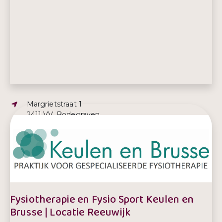
Adres:
Margrietstraat 1
2411 VV, Bodegraven
E-mailadres:
fysiotherapie@keulen-brusse.nl
Telefoonnummer:
0172 612 520
Fysiotherapie en Fysio Sport Keulen en
Brusse | Locatie Reeuwijk