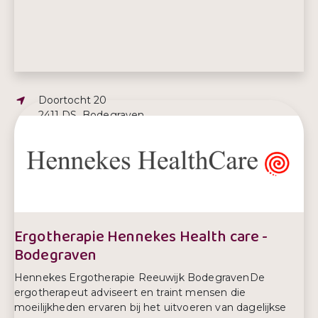
Adres:
Doortocht 20
2411 DS, Bodegraven
E-mailadres:
dido@danspark.org
Telefoonnummer:
06- 28 93 16 93
Ergotherapie Hennekes Health care -
Bodegraven
Hennekes Ergotherapie Reeuwijk BodegravenDe
ergotherapeut adviseert en traint mensen die
moeilijkheden ervaren bij het uitvoeren van dagelijkse