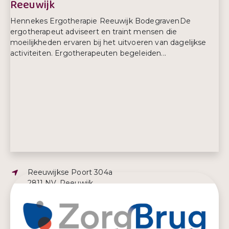
Reeuwijk
Hennekes Ergotherapie Reeuwijk BodegravenDe
ergotherapeut adviseert en traint mensen die
moeilijkheden ervaren bij het uitvoeren van dagelijkse
activiteiten. Ergotherapeuten begeleiden...
Adres:
Reeuwijkse Poort 304a
2811 NV, Reeuwijk
E-mailadres:
info@hennekes-healthcare.nl
Telefoonnummer:
0182 581837