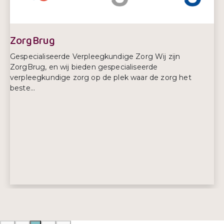
ZorgBrug
Gespecialiseerde Verpleegkundige Zorg Wij zijn
ZorgBrug, en wij bieden gespecialiseerde
verpleegkundige zorg op de plek waar de zorg het
beste...
Adres:
Bleulandweg 10
2803 HH, Gouda