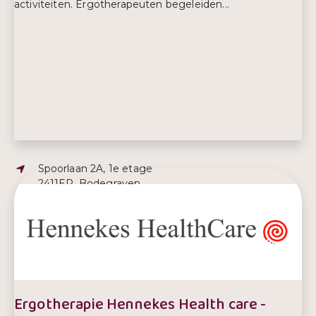
activiteiten. Ergotherapeuten begeleiden...
Adres:
Spoorlaan 2A, 1e etage
2411ER, Bodegraven
E-mailadres:
info@ergotherapiebodegraven.nl
Telefoonnummer:
06 214 223 91
Ergotherapie Hennekes Health care -