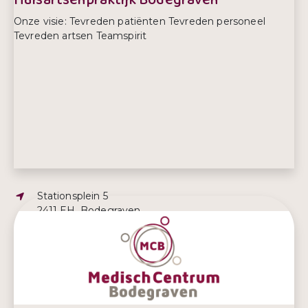
Onze visie: Tevreden patiënten Tevreden personeel
Tevreden artsen Teamspirit
Adres:
Stationsplein 5
2411 EH, Bodegraven
E-mailadres:
info@hapbodegraven.nl
Telefoonnummer:
0172 268 080