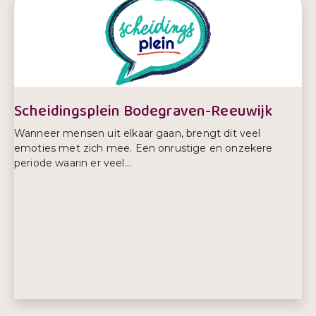
E-mailadres:
cedi@praktijk-homeopathie.nl
Telefoonnummer:
0172 652 600
Scheidingsplein Bodegraven-Reeuwijk
Wanneer mensen uit elkaar gaan, brengt dit veel
emoties met zich mee. Een onrustige en onzekere
periode waarin er veel...