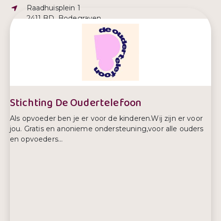
Adres:
Raadhuisplein 1
2411 BD, Bodegraven
E-mailadres:
boris@bodegraven-reeuwijk.nl
Telefoonnummer:
0172- 522522
Stichting De Oudertelefoon
Als opvoeder ben je er voor de kinderen.Wij zijn er voor
jou. Gratis en anonieme ondersteuning,voor alle ouders
en opvoeders...