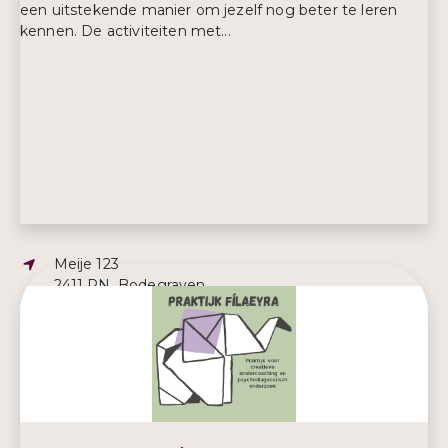
een uitstekende manier om jezelf nog beter te leren
kennen. De activiteiten met...
Adres:
Meije 123
2411 PN, Bodegraven
E-mailadres:
info@paardenwagencoaching.nl
Telefoonnummer:
06-22159407