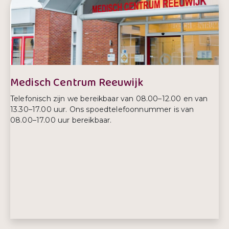
E-mailadres:
info@kwintes.nl
Telefoonnummer:
0800 594 68 37
Medisch Centrum Reeuwijk
Telefonisch zijn we bereikbaar van 08.00–12.00 en van
13.30–17.00 uur. Ons spoedtelefoonnummer is van
08.00–17.00 uur bereikbaar.