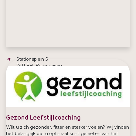
Adres:
Stationsplein 5
2411 EH, Bodegraven
E-mailadres:
info@fysioonthemove.nl
Telefoonnummer:
0172 616 579
Gezond Leefstijlcoaching
Wilt u zich gezonder, fitter en sterker voelen? Wij vinden
het belangrijk dat u optimaal kunt genieten van het