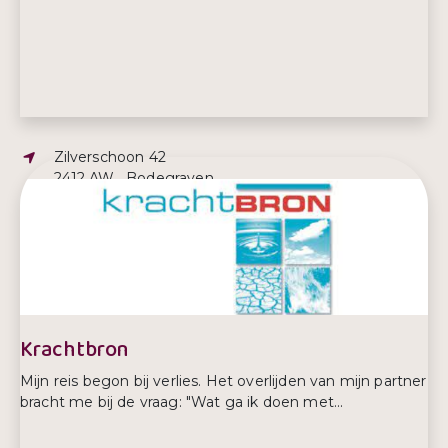
Adres:
Zilverschoon 42
2412 AW , Bodegraven
E-mailadres:
paola@jouwregelmaatje.nl
Telefoonnummer:
06 – 22111071
Krachtbron
Mijn reis begon bij verlies. Het overlijden van mijn partner
bracht me bij de vraag: "Wat ga ik doen met...