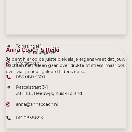
Adres:
Tolnasingel 1
Anna Coach & Reiki
2411PV, Bodegraven
Je bent hier op de juiste plek als je ergens weet dat jouw
E-mailadres:
info@tpkj.nl
klachten niet alleen gaan over drukte of stress, maar ook
over wat je hebt geleerd tijdens een...
Telefoonnummer:
085 080 5660
Adres:
Pascalstraat 3-1
2811 EL, Reeuwijk, Zuid-Holland
E-mailadres:
anna@annacoach.nl
Telefoonnummer:
0620838893