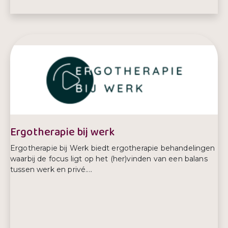
E-mailadres:
info@stichtingquestio.nl
Telefoonnummer:
06-38840277
Ergotherapie bij werk
Ergotherapie bij Werk biedt ergotherapie behandelingen
waarbij de focus ligt op het (her)vinden van een balans
tussen werk en privé....