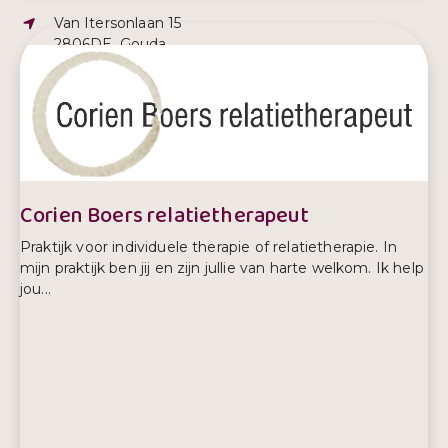
Adres:
Van Itersonlaan 15
2806DE, Gouda
E-mailadres:
barbara@mantelzorginbalans.nl
Telefoonnummer:
+31642502673
Corien Boers relatietherapeut
Praktijk voor individuele therapie of relatietherapie. In
mijn praktijk ben jij en zijn jullie van harte welkom. Ik help
jou...