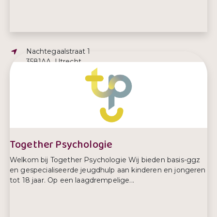
Adres:
Nachtegaalstraat 1
3581AA, Utrecht
E-mailadres:
info@villapinedo.nl
Together Psychologie
Welkom bij Together Psychologie Wij bieden basis-ggz
en gespecialiseerde jeugdhulp aan kinderen en jongeren
tot 18 jaar. Op een laagdrempelige...