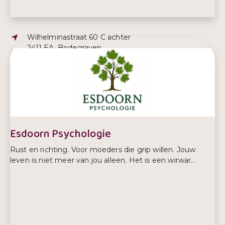
Adres:
Wilhelminastraat 60 C achter
2411 EA, Bodegraven
E-mailadres:
corien@praktijkcorien.nl
Esdoorn Psychologie
Rust en richting. Voor moeders die grip willen. Jouw
leven is niet meer van jou alleen. Het is een wirwar...