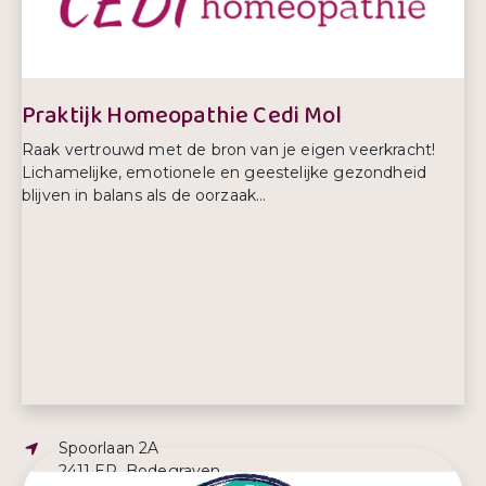
Telefoonnummer:
+31 627125391
Praktijk Homeopathie Cedi Mol
Raak vertrouwd met de bron van je eigen veerkracht!
Lichamelijke, emotionele en geestelijke gezondheid
blijven in balans als de oorzaak...
Adres:
Spoorlaan 2A
2411 ER, Bodegraven