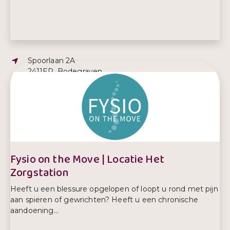
Adres:
Spoorlaan 2A
2411ER, Bodegraven
E-mailadres:
info@ergotherapiebijwerk.nl
Telefoonnummer:
0621485579
Fysio on the Move | Locatie Het
Zorgstation
Heeft u een blessure opgelopen of loopt u rond met pijn
aan spieren of gewrichten? Heeft u een chronische
aandoening...