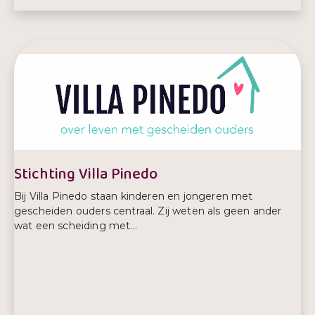
E-mailadres:
info@oudertelefoon.nl
Telefoonnummer:
085-1304658
Stichting Villa Pinedo
Bij Villa Pinedo staan kinderen en jongeren met
gescheiden ouders centraal. Zij weten als geen ander
wat een scheiding met...