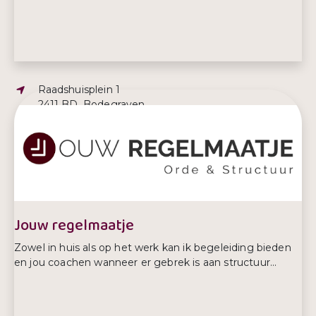
Adres:
Raadshuisplein 1
2411 BD, Bodegraven
E-mailadres:
info@bodegraven-reeuwijk.nl
Telefoonnummer:
0172 522 522
Jouw regelmaatje
Zowel in huis als op het werk kan ik begeleiding bieden
en jou coachen wanneer er gebrek is aan structuur...