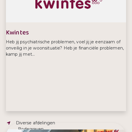
Telefoonnummer:
0172787565
Kwintes
Heb jij psychiatrische problemen, voel jij je eenzaam of
onveilig in je woonsituatie? Heb je financiële problemen,
kamp jij met...
Adres:
Diverse afdelingen
, Bodegraven