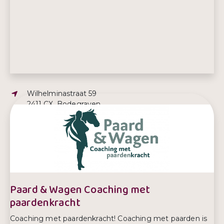
Adres:
Wilhelminastraat 59
2411 CX, Bodegraven
E-mailadres:
info@krachtbron.nu
Telefoonnummer:
06 2469 0380
Paard & Wagen Coaching met
paardenkracht
Coaching met paardenkracht! Coaching met paarden is