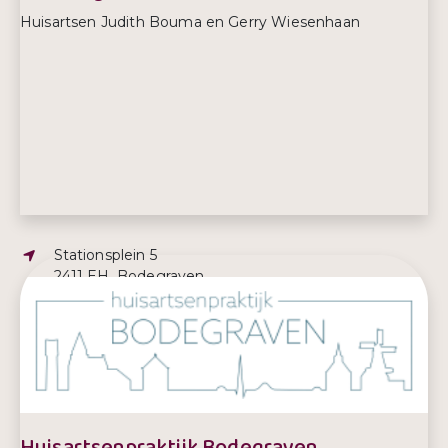
Huisartsen Judith Bouma en Gerry Wiesenhaan
Adres:
Stationsplein 5
2411 EH, Bodegraven
E-mailadres:
info@hetzorgstation.nl
Telefoonnummer:
0172 766 555
Huisartsenpraktijk Bodegraven