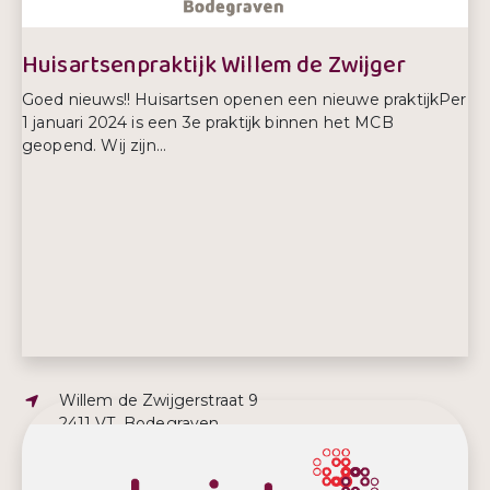
Huisartsenpraktijk Willem de Zwijger
Goed nieuws!! Huisartsen openen een nieuwe praktijkPer
1 januari 2024 is een 3e praktijk binnen het MCB
geopend. Wij zijn...
Adres:
Willem de Zwijgerstraat 9
2411 VT, Bodegraven
E-mailadres:
administratie@mcbodegraven.nl