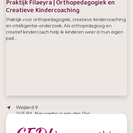
Praktijk Filaeyra | Orthopedagogiek en
Creatieve Kindercoaching
Praktijk voor orthopedagogiek, creatieve kindercoaching
en intelligentie-onderzoek. Als orthopedagoog en
creatief kindercoach help ik kinderen weer in hun eigen
pad...
Adres:
Weijland 9
2415 BA, Nieuwerbrug aan den Rijn
E-mailadres:
info@filaeyra.nl