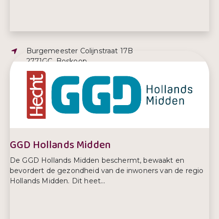
Adres:
Burgemeester Colijnstraat 17B
2771GC, Boskoop
E-mailadres:
gerdine@esdoornpsychologie.nl
Telefoonnummer:
06 2917 5230
GGD Hollands Midden
De GGD Hollands Midden beschermt, bewaakt en
bevordert de gezondheid van de inwoners van de regio
Hollands Midden. Dit heet...