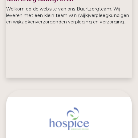
Welkom op de website van ons Buurtzorgteam. Wij
leveren met een klein team van (wijk)verpleegkundigen
en wijkziekenverzorgenden verpleging en verzorging...
E-mailadres:
bodegraven@buurtzorgnederland.com
Telefoonnummer:
06 832 142 00