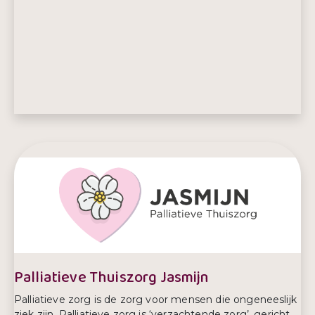
E-mailadres:
info@stichtingquestio.nl
Telefoonnummer:
06-38840277
Palliatieve Thuiszorg Jasmijn
Palliatieve zorg is de zorg voor mensen die ongeneeslijk
ziek zijn. Palliatieve zorg is ‘verzachtende zorg’, gericht