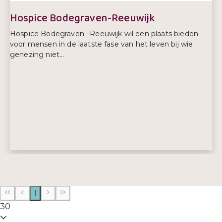
Hospice Bodegraven-Reeuwijk
Hospice Bodegraven –Reeuwijk wil een plaats bieden
voor mensen in de laatste fase van het leven bij wie
genezing niet...
Adres:
Boesemsingel 81
2411 KW, Bodegraven
1
E-mailadres:
info@hospicebodegraven-reeuwijk.nl
30
Telefoonnummer:
0172 202 042