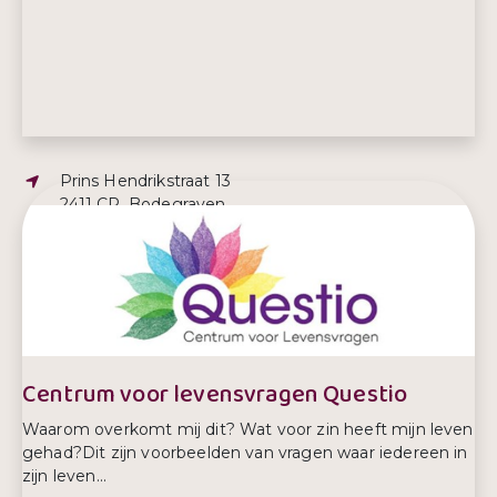
Adres:
Prins Hendrikstraat 13
2411 CR, Bodegraven
E-mailadres:
groenehart@zorgmies.nl
Telefoonnummer:
0172787560
Centrum voor levensvragen Questio
Waarom overkomt mij dit? Wat voor zin heeft mijn leven
gehad?Dit zijn voorbeelden van vragen waar iedereen in
zijn leven...