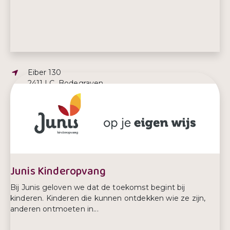
Adres:
Eiber 130
2411 LC, Bodegraven
E-mailadres:
Info@samwelzijn.nl
Telefoonnummer:
0172 - 61 45 00
Junis Kinderopvang
Bij Junis geloven we dat de toekomst begint bij
kinderen. Kinderen die kunnen ontdekken wie ze zijn,
anderen ontmoeten in...