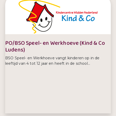
E-mailadres:
info@kindenco.nl
Telefoonnummer:
030 695 84 69
PO/BSO Speel- en Werkhoeve (Kind & Co
Ludens)
BSO Speel- en Werkhoeve vangt kinderen op in de
leeftijd van 4 tot 12 jaar en heeft in de school...