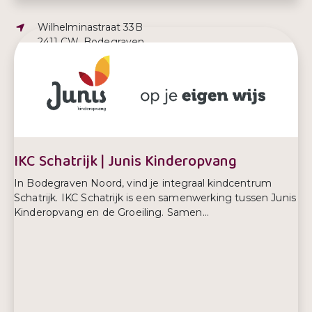
Adres:
Wilhelminastraat 33B
2411 CW, Bodegraven
E-mailadres:
hm@hopmarjanneke.nl
Telefoonnummer:
0172 644 644
IKC Schatrijk | Junis Kinderopvang
In Bodegraven Noord, vind je integraal kindcentrum
Schatrijk. IKC Schatrijk is een samenwerking tussen Junis
Kinderopvang en de Groeiling. Samen...