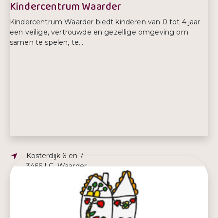
Kindercentrum Waarder
Kindercentrum Waarder biedt kinderen van 0 tot 4 jaar
een veilige, vertrouwde en gezellige omgeving om
samen te spelen, te...
Adres:
Kosterdijk 6 en 7
3466 LC, Waarder
E-mailadres:
kantoor@kindercentrumwaarder.nl
Telefoonnummer:
06 - 5149 3467