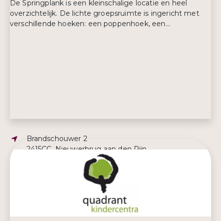
De Springplank is een kleinschalige locatie en heel
overzichtelijk. De lichte groepsruimte is ingericht met
verschillende hoeken: een poppenhoek, een...
Adres:
Brandschouwer 2
2415CC, Nieuwerbrug aan den Rijn
E-mailadres:
planning@kindencoludens.nl
Telefoonnummer:
034 822 00 24