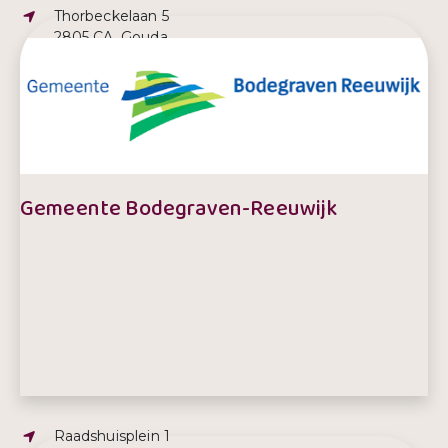
Adres:
Thorbeckelaan 5
2805 CA, Gouda
E-mailadres:
info@ggdhm.nl
Telefoonnummer:
088 – 308 32 00
Gemeente Bodegraven-Reeuwijk
Adres:
Raadshuisplein 1