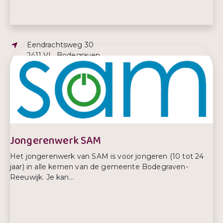
Adres:
Eendrachtsweg 30
2411 VL, Bodegraven
E-mailadres:
info@junis.nl
Telefoonnummer:
0172 424 824
Jongerenwerk SAM
Het jongerenwerk van SAM is voor jongeren (10 tot 24
jaar) in alle kernen van de gemeente Bodegraven-
Reeuwijk. Je kan...