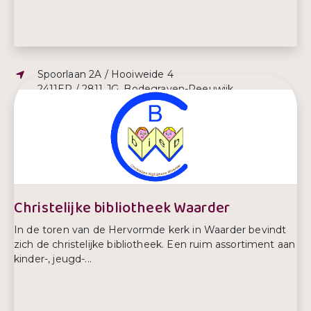
Adres:
Spoorlaan 2A / Hooiweide 4
2411ER / 2811 JG, Bodegraven-Reeuwijk
E-mailadres:
kccafspraakeninfo@ggdhm.nl
Telefoonnummer:
088 254 2384
Christelijke bibliotheek Waarder
In de toren van de Hervormde kerk in Waarder bevindt
zich de christelijke bibliotheek. Een ruim assortiment aan
kinder-, jeugd-...