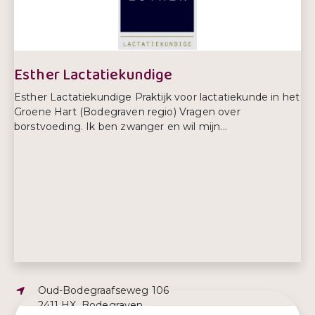
Telefoonnummer:
06 2917 5230
Esther Lactatiekundige
Esther Lactatiekundige Praktijk voor lactatiekunde in het
Groene Hart (Bodegraven regio) Vragen over
borstvoeding. Ik ben zwanger en wil mijn...
Adres:
Oud-Bodegraafseweg 106
2411 HX, Bodegraven