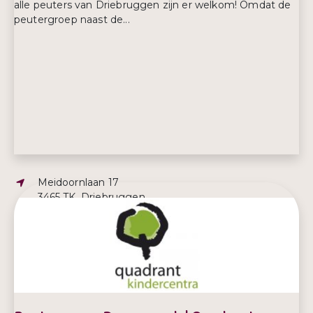
alle peuters van Driebruggen zijn er welkom! Omdat de
peutergroep naast de...
Adres:
Meidoornlaan 17
3465 TK, Driebruggen
E-mailadres:
3bruggen@quadrantkindercentra.nl
Telefoonnummer:
06 12 87 34 80