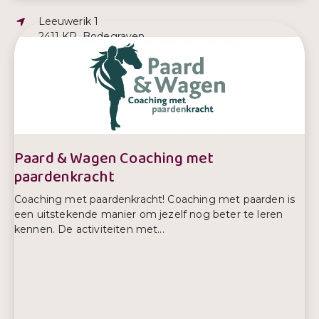
Adres:
Leeuwerik 1
2411 KR, Bodegraven
E-mailadres:
i.schippers@kindencoludens.nl
Telefoonnummer:
06 46460044
Paard & Wagen Coaching met
paardenkracht
Coaching met paardenkracht! Coaching met paarden is
een uitstekende manier om jezelf nog beter te leren
kennen. De activiteiten met...