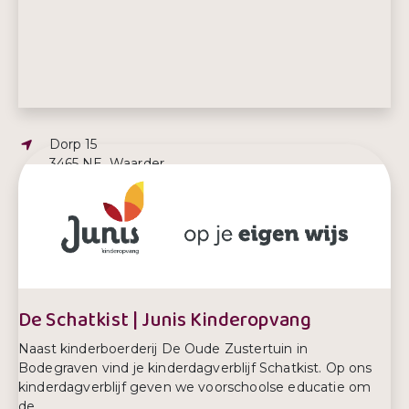
Adres:
Dorp 15
3465 NE, Waarder
E-mailadres:
info@bibliotheekwaarder.nl
De Schatkist | Junis Kinderopvang
Naast kinderboerderij De Oude Zustertuin in
Bodegraven vind je kinderdagverblijf Schatkist. Op ons
kinderdagverblijf geven we voorschoolse educatie om
de...