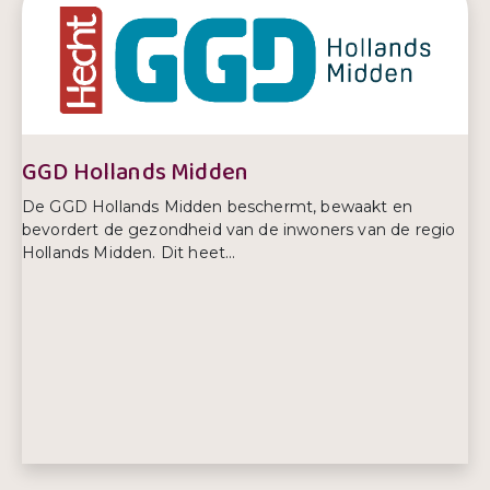
E-mailadres:
info@estherlactatiekundige.nl
Telefoonnummer:
06 213 549 62
GGD Hollands Midden
De GGD Hollands Midden beschermt, bewaakt en
bevordert de gezondheid van de inwoners van de regio
Hollands Midden. Dit heet...