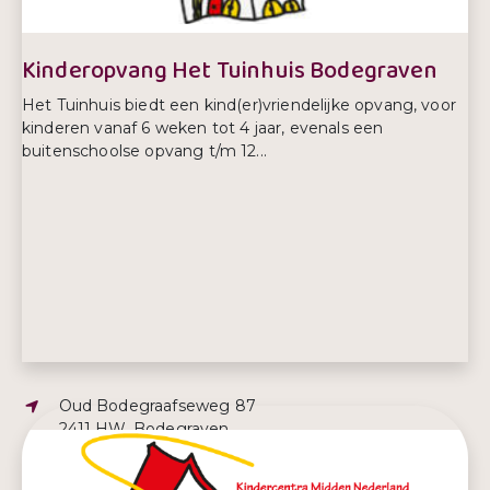
Kinderopvang Het Tuinhuis Bodegraven
Het Tuinhuis biedt een kind(er)vriendelijke opvang, voor
kinderen vanaf 6 weken tot 4 jaar, evenals een
buitenschoolse opvang t/m 12...
Adres:
Oud Bodegraafseweg 87
2411 HW, Bodegraven
E-mailadres:
martinesmit@het-tuinhuis.nl