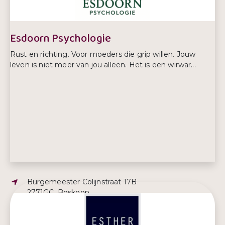
Esdoorn Psychologie
Rust en richting. Voor moeders die grip willen. Jouw
leven is niet meer van jou alleen. Het is een wirwar...
Adres:
Burgemeester Colijnstraat 17B
2771GC, Boskoop
E-mailadres:
gerdine@esdoornpsychologie.nl