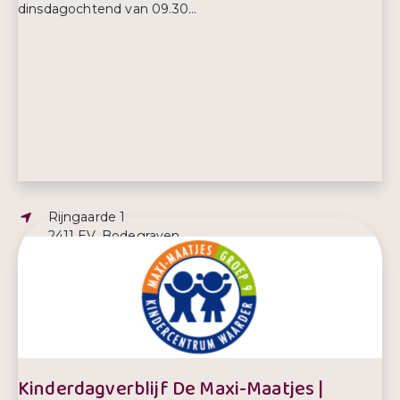
dinsdagochtend van 09.30...
Adres:
Rijngaarde 1
2411 EV, Bodegraven
E-mailadres:
info@samwelzijn.nl
Telefoonnummer:
0172-614500
Kinderdagverblijf De Maxi-Maatjes |