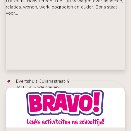
U kunt bij Boris terecht met al uw vragen over financiën,
relaties, wonen, werk, opgroeien en ouder. Boris staat
voor...
Adres:
Evertshuis, Julianastraat 4
2411 CV, Bodegraven
E-mailadres:
boris@bodegraven-reeuwijk.nl
Telefoonnummer:
0172- 522 522