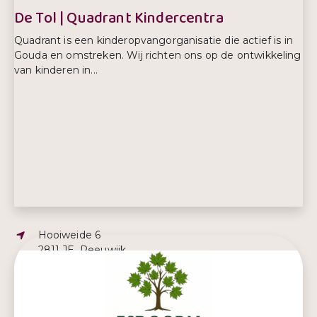
De Tol | Quadrant Kindercentra
Quadrant is een kinderopvangorganisatie die actief is in
Gouda en omstreken. Wij richten ons op de ontwikkeling
van kinderen in...
Adres:
Hooiweide 6
2811 JE, Reeuwijk
E-mailadres:
info@quadrantkindercentra.nl
Telefoonnummer:
0182 748016