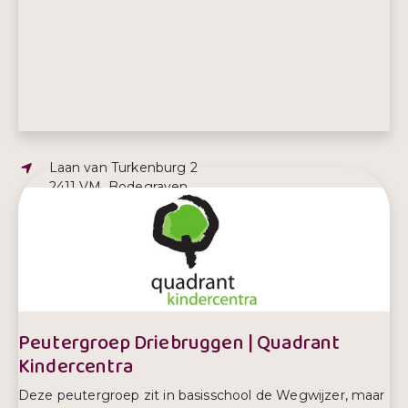
Adres:
Laan van Turkenburg 2
2411 VM, Bodegraven
E-mailadres:
w.querreveld@quadrantkindercentra.nl
Telefoonnummer:
06 82892126
Peutergroep Driebruggen | Quadrant
Kindercentra
Deze peutergroep zit in basisschool de Wegwijzer, maar