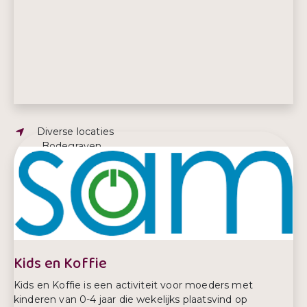
Adres:
Diverse locaties
, Bodegraven
E-mailadres:
info@junis.nl
Telefoonnummer:
0172 – 42 48 24
Kids en Koffie
Kids en Koffie is een activiteit voor moeders met
kinderen van 0-4 jaar die wekelijks plaatsvind op