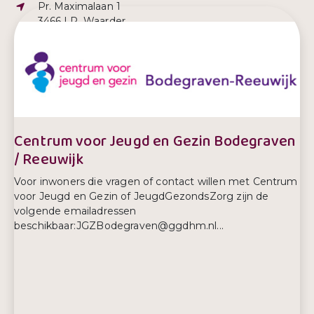
Adres:
Pr. Maximalaan 1
3466 LP, Waarder
E-mailadres:
kantoor@kindercentrumwaarder.nl
Telefoonnummer:
06-4940 3983
Centrum voor Jeugd en Gezin Bodegraven
/ Reeuwijk
Voor inwoners die vragen of contact willen met Centrum
voor Jeugd en Gezin of JeugdGezondsZorg zijn de
volgende emailadressen
beschikbaar:JGZBodegraven@ggdhm.nl...