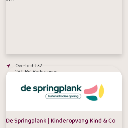
Adres:
Overtocht 32
2411 BV, Bodegraven
E-mailadres:
info@junis.nl
Telefoonnummer:
0172 424 824
De Springplank | Kinderopvang Kind & Co