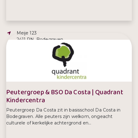
Adres:
Meije 123
2411 PN, Bodegraven
E-mailadres:
info@paardenwagencoaching.nl
Telefoonnummer:
06-22159407
Peutergroep & BSO Da Costa | Quadrant
Kindercentra
Peutergroep Da Costa zit in basisschool Da Costa in
Bodegraven. Alle peuters zijn welkom, ongeacht
culturele of kerkelijke achtergrond en...