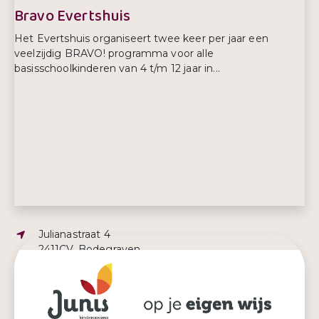
Bravo Evertshuis
Het Evertshuis organiseert twee keer per jaar een
veelzijdig BRAVO! programma voor alle
basisschoolkinderen van 4 t/m 12 jaar in...
Adres:
Julianastraat 4
2411CV, Bodegraven
E-mailadres:
bravo@evertshuis.nl
Telefoonnummer:
0172-618484