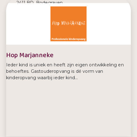
2411 BD, Bodegraven
E-mailadres:
info@bodegraven-reeuwijk.nl
Telefoonnummer:
0172 522 522
Hop Marjanneke
Ieder kind is uniek en heeft zijn eigen ontwikkeling en
behoeftes. Gastouderopvang is dé vorm van
kinderopvang waarbij ieder kind...