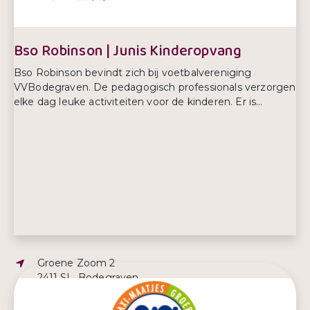
Bso Robinson | Junis Kinderopvang
Bso Robinson bevindt zich bij voetbalvereniging
VVBodegraven. De pedagogisch professionals verzorgen
elke dag leuke activiteiten voor de kinderen. Er is...
Adres:
Groene Zoom 2
2411 SL, Bodegraven
E-mailadres:
info@junis.nl