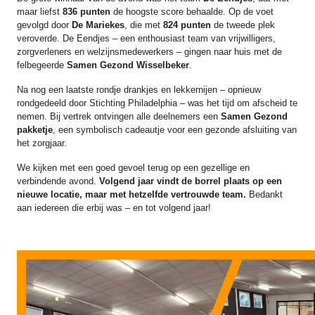
maar liefst
836 punten
de hoogste score behaalde. Op de voet
gevolgd door
De Mariekes
, die met
824 punten
de tweede plek
veroverde. De Eendjes – een enthousiast team van vrijwilligers,
zorgverleners en welzijnsmedewerkers – gingen naar huis met de
felbegeerde
Samen Gezond Wisselbeker
.
Na nog een laatste rondje drankjes en lekkernijen – opnieuw
rondgedeeld door Stichting Philadelphia – was het tijd om afscheid te
nemen. Bij vertrek ontvingen alle deelnemers een
Samen Gezond
pakketje
, een symbolisch cadeautje voor een gezonde afsluiting van
het zorgjaar.
We kijken met een goed gevoel terug op een gezellige en
verbindende avond.
Volgend jaar vindt de borrel plaats op een
nieuwe locatie, maar met hetzelfde vertrouwde team.
Bedankt
aan iedereen die erbij was – en tot volgend jaar!