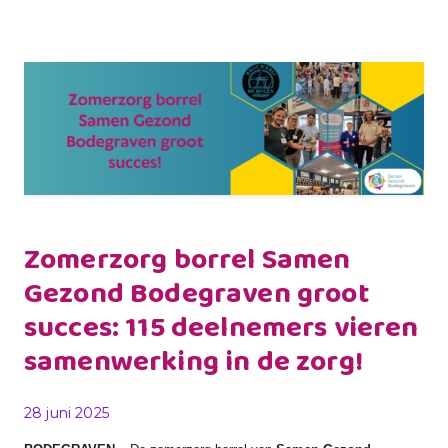
Zomerzorg borrel Samen
Gezond Bodegraven groot
succes: 115 deelnemers vieren
samenwerking in de zorg!
Gepubliceerd op
28 juni 2025