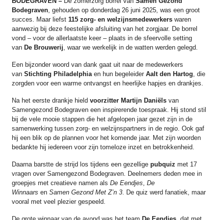
BODEGRAVEN –
De zomerzorg borrel van
Samen Gezond
Bodegraven
, gehouden op donderdag 26 juni 2025, was een groot
succes. Maar liefst
115 zorg- en welzijnsmedewerkers
waren
aanwezig bij deze feestelijke afsluiting van het zorgjaar. De borrel
vond – voor de allerlaatste keer – plaats in de sfeervolle setting
van
De Brouwerij
, waar we werkelijk in de watten werden gelegd.
Een bijzonder woord van dank gaat uit naar de medewerkers
van
Stichting Philadelphia
en hun begeleider
Aalt den Hartog
, die
zorgden voor een warme ontvangst en heerlijke hapjes en drankjes.
Na het eerste drankje hield
voorzitter Martijn Daniëls
van
Samengezond Bodegraven een inspirerende toespraak. Hij stond stil
bij de vele mooie stappen die het afgelopen jaar gezet zijn in de
samenwerking tussen zorg- en welzijnspartners in de regio. Ook gaf
hij een blik op de plannen voor het komende jaar. Met zijn woorden
bedankte hij iedereen voor zijn tomeloze inzet en betrokkenheid.
Daarna barstte de strijd los tijdens een gezellige
pubquiz
met 17
vragen over Samengezond Bodegraven. Deelnemers deden mee in
groepjes met creatieve namen als
De Eendjes
,
De
Winnaars
en
Samen Gezond Met Z’n 3
. De quiz werd fanatiek, maar
vooral met veel plezier gespeeld.
De grote winnaar van de avond was het team
De Eendjes
, dat met