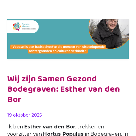
Wij zijn Samen Gezond
Bodegraven: Esther van den
Bor
Gepubliceerd op
19 oktober 2025
Ik ben
Esther van den Bor
, trekker en
voorzitter van
Hortus Populus
in Bodegraven. In