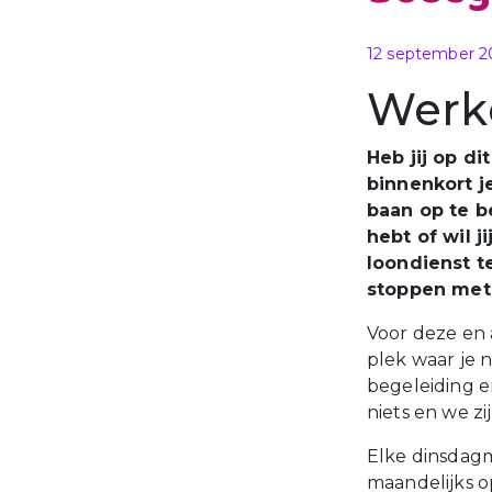
Gepubliceerd o
12 september 2
Werk
Heb jij op d
binnenkort j
baan op te b
hebt of wil 
loondienst t
stoppen met 
Voor deze en 
plek waar je n
begeleiding en
niets en we zi
Elke dinsdagm
maandelijks 