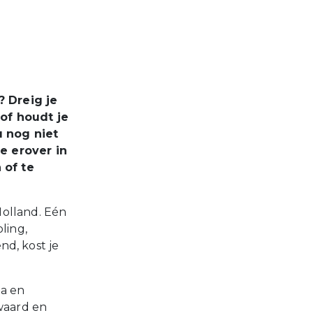
? Dreig je
 of houdt je
u nog niet
e erover in
 of te
Holland. Eén
ling,
nd, kost je
da en
waard en