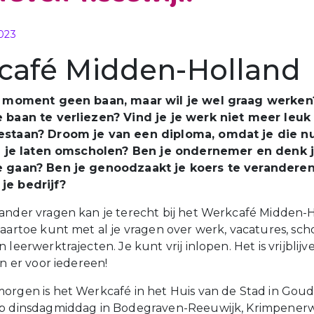
p
023
café Midden-Holland
it moment geen baan, maar wil je wel graag werken
e baan te verliezen? Vind je je werk niet meer leuk
estaan? Droom je van een diploma, omdat je die n
jij je laten omscholen? Ben je ondernemer en denk j
e gaan? Ben je genoodzaakt je koers te veranderen
je bedrijf?
ander vragen kan je terecht bij het Werkcafé Midden-
aartoe kunt met al je vragen over werk, vacatures, scho
 leerwerktrajecten. Je kunt vrij inlopen. Het is vrijblijve
jn er voor iedereen!
orgen is het Werkcafé in het Huis van de Stad in Gou
op dinsdagmiddag in Bodegraven-Reeuwijk, Krimpener