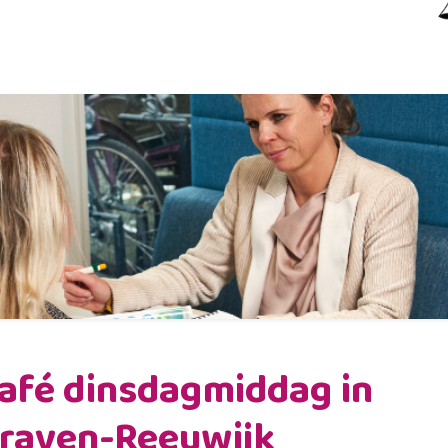
afé dinsdagmiddag in
raven-Reeuwijk