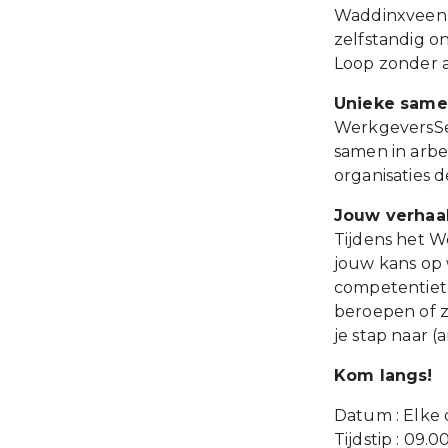
Waddinxveen. 
zelfstandig o
Loop zonder a
Unieke sam
WerkgeversSe
samen in arbe
organisaties 
Jouw verhaa
Tijdens het W
jouw kans op
competentietes
beroepen of z
je stap naar 
Kom langs!
Datum : Elke
Tijdstip : 09.0