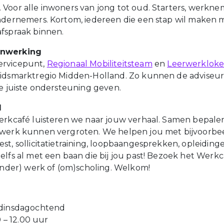
Voor alle inwoners van jong tot oud. Starters, werkne
ndernemers. Kortom, iedereen die een stap wil maken 
fspraak binnen.
enwerking
rvicepunt,
Regionaal Mobiliteitsteam
en
Leerwerkloke
idsmarktregio Midden-Holland. Zo kunnen de adviseur
de juiste ondersteuning geven.
l
erkcafé luisteren we naar jouw verhaal. Samen bepale
 werk kunnen vergroten. We helpen jou met bijvoorbe
t, sollicitatietraining, loopbaangesprekken, opleidingen
elfs al met een baan die bij jou past! Bezoek het Werk
(ander) werk of (om)scholing. Welkom!
 dinsdagochtend
0 – 12.00 uur