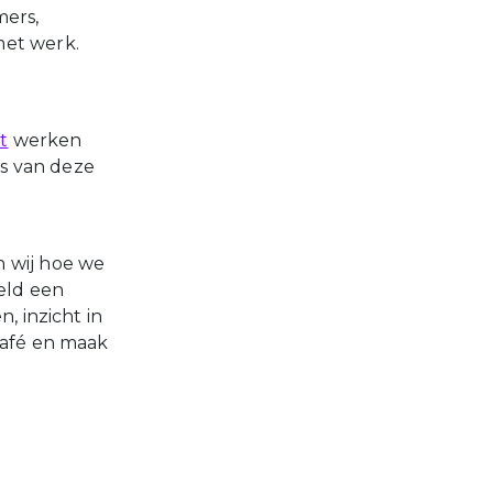
mers,
met werk.
t
werken
s van deze
n wij hoe we
eld een
, inzicht in
café en maak