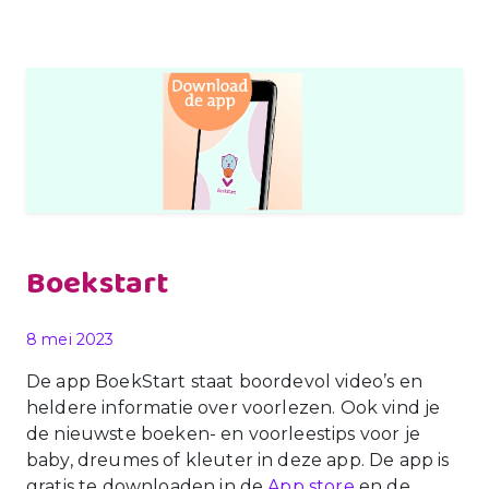
Boekstart
Gepubliceerd op
8 mei 2023
De app BoekStart staat boordevol video’s en
heldere informatie over voorlezen. Ook vind je
de nieuwste boeken- en voorleestips voor je
baby, dreumes of kleuter in deze app. De app is
gratis te downloaden in de
App store
en de