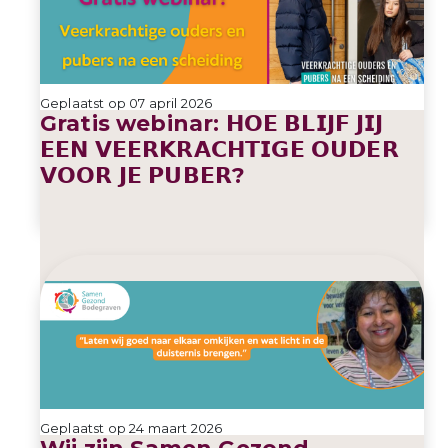
Geplaatst op 07 april 2026
Gratis webinar: 𝗛𝗢𝗘 𝗕𝗟𝗜𝗝𝗙 𝗝𝗜𝗝
𝗘𝗘𝗡 𝗩𝗘𝗘𝗥𝗞𝗥𝗔𝗖𝗛𝗧𝗜𝗚𝗘 𝗢𝗨𝗗𝗘𝗥
𝗩𝗢𝗢𝗥 𝗝𝗘 𝗣𝗨𝗕𝗘𝗥?
Geplaatst op 24 maart 2026
Wij zijn Samen Gezond