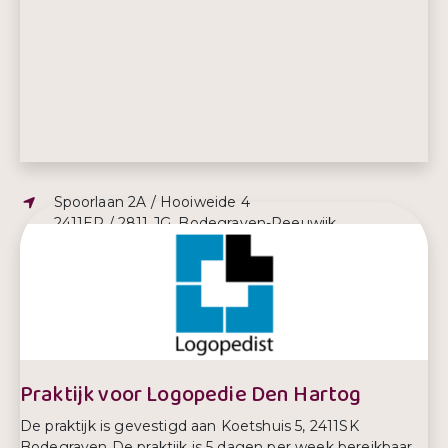
Adres:
Spoorlaan 2A / Hooiweide 4
2411ER / 2811 JG, Bodegraven-Reeuwijk
E-mailadres:
kccafspraakeninfo@ggdhm.nl
Telefoonnummer:
088 254 2384
Praktijk voor Logopedie Den Hartog
De praktijk is gevestigd aan Koetshuis 5, 2411SK
Bodegraven De praktijk is 5 dagen per week bereikbaar