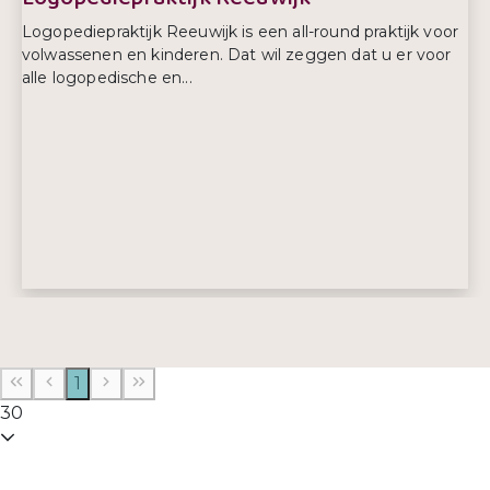
Logopediepraktijk Reeuwijk is een all-round praktijk voor
volwassenen en kinderen. Dat wil zeggen dat u er voor
alle logopedische en...
Adres:
Meentweide 2A
2811 JG, Reeuwijk
1
E-mailadres:
info@logopediereeuwijk.nl
30
Telefoonnummer:
0172 651179