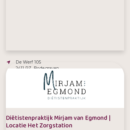
Adres:
De Werf 105
2411 RZ, Bodegraven
E-mailadres:
dietistemirjam@gmail.com
Telefoonnummer:
0172 614 225
Diëtistenpraktijk Mirjam van Egmond |
Locatie Het Zorgstation