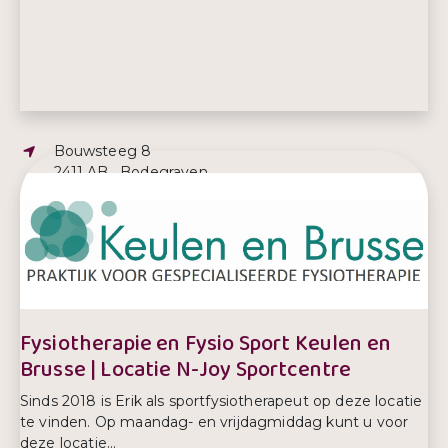
Adres:
Bouwsteeg 8
2411 AB , Bodegraven
E-mailadres:
fysiotherapie@keulen-brusse.nl
Telefoonnummer:
0172 612 520
Fysiotherapie en Fysio Sport Keulen en
Brusse | Locatie N-Joy Sportcentre
Sinds 2018 is Erik als sportfysiotherapeut op deze locatie
te vinden. Op maandag- en vrijdagmiddag kunt u voor
deze locatie...