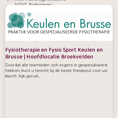
2411VT, Bodegraven
E-mailadres:
administratie@fysioonthemove.nl
Telefoonnummer:
0172 651 620
Fysiotherapie en Fysio Sport Keulen en
Brusse | Hoofdlocatie Broekvelden
Doordat alle teamleden zich ergens in gespecialiseerd
hebben, kunt u terecht bij de beste therapeut voor uw
klacht. Kijk gerust...