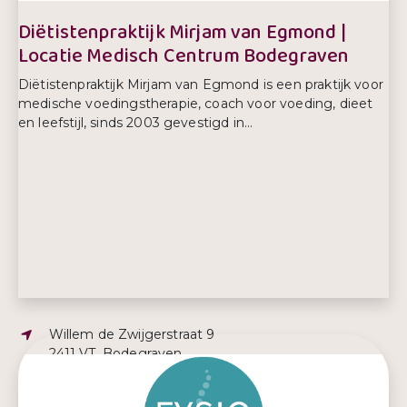
Diëtistenpraktijk Mirjam van Egmond |
Locatie Medisch Centrum Bodegraven
Diëtistenpraktijk Mirjam van Egmond is een praktijk voor
medische voedingstherapie, coach voor voeding, dieet
en leefstijl, sinds 2003 gevestigd in...
Adres:
Willem de Zwijgerstraat 9
2411 VT, Bodegraven
E-mailadres:
dietistemirjam@gmail.com