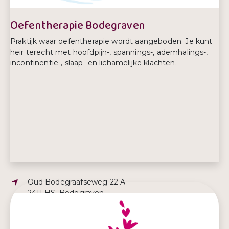
Oefentherapie Bodegraven
Praktijk waar oefentherapie wordt aangeboden. Je kunt
heir terecht met hoofdpijn-, spannings-, ademhalings-,
incontinentie-, slaap- en lichamelijke klachten.
Adres:
Oud Bodegraafseweg 22 A
2411 HS, Bodegraven
E-mailadres:
info@oefentherapiebodegraven.nl