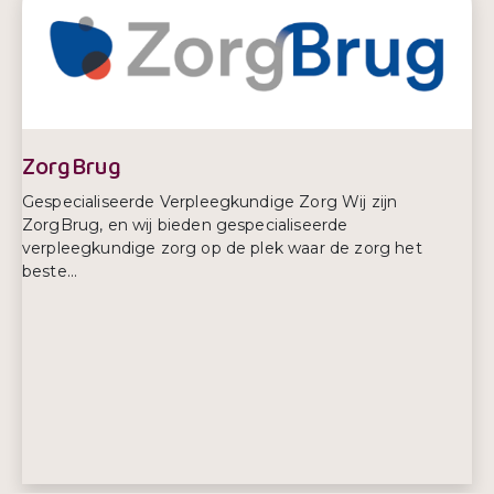
E-mailadres:
wijkvp.bodegraven@vierstroomzorgthuis.nl
Telefoonnummer:
06 463 619 91
ZorgBrug
Gespecialiseerde Verpleegkundige Zorg Wij zijn
ZorgBrug, en wij bieden gespecialiseerde
verpleegkundige zorg op de plek waar de zorg het
beste...