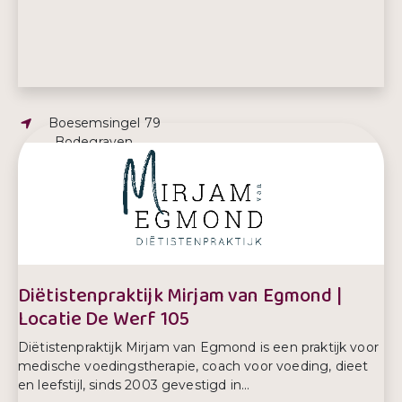
Adres:
Boesemsingel 79
, Bodegraven
Telefoonnummer:
088 - 3438478
Diëtistenpraktijk Mirjam van Egmond |
Locatie De Werf 105
Diëtistenpraktijk Mirjam van Egmond is een praktijk voor
medische voedingstherapie, coach voor voeding, dieet
en leefstijl, sinds 2003 gevestigd in...