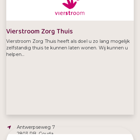
Telefoonnummer:
0172 616 819
Vierstroom Zorg Thuis
Vierstroom Zorg Thuis heeft als doel u zo lang mogelijk
zelfstandig thuis te kunnen laten wonen. Wij kunnen u
helpen...
Adres:
Antwerpseweg 7
2803 PB, Gouda