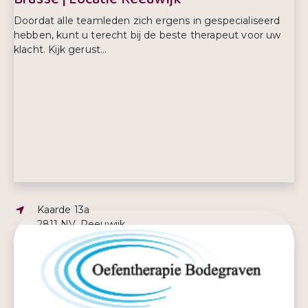
Doordat alle teamleden zich ergens in gespecialiseerd
hebben, kunt u terecht bij de beste therapeut voor uw
klacht. Kijk gerust...
Adres:
Kaarde 13a
2811 NV, Reeuwijk
E-mailadres:
fysiotherapie@keulen-brusse.nl
Telefoonnummer:
0172 612 520