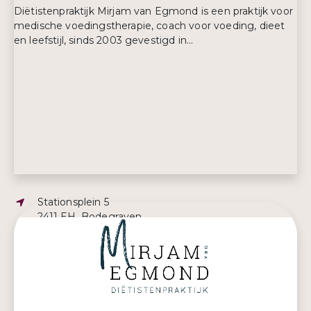
Diëtistenpraktijk Mirjam van Egmond is een praktijk voor
medische voedingstherapie, coach voor voeding, dieet
en leefstijl, sinds 2003 gevestigd in...
Adres:
Stationsplein 5
2411 EH, Bodegraven
E-mailadres:
dietistemirjam@gmail.com
Telefoonnummer:
0172 614 225