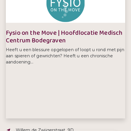
Telefoonnummer:
0172 614 225
Fysio on the Move | Hoofdlocatie Medisch
Centrum Bodegraven
Heeft u een blessure opgelopen of loopt u rond met pijn
aan spieren of gewrichten? Heeft u een chronische
aandoening...
Adres:
Willem de Zwijgerstraat, 9D