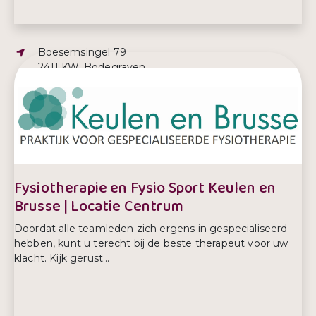
Adres:
Boesemsingel 79
2411 KW, Bodegraven
E-mailadres:
fysiotherapie@keulen-brusse.nl
Telefoonnummer:
0172 612 520
Fysiotherapie en Fysio Sport Keulen en
Brusse | Locatie Centrum
Doordat alle teamleden zich ergens in gespecialiseerd
hebben, kunt u terecht bij de beste therapeut voor uw
klacht. Kijk gerust...