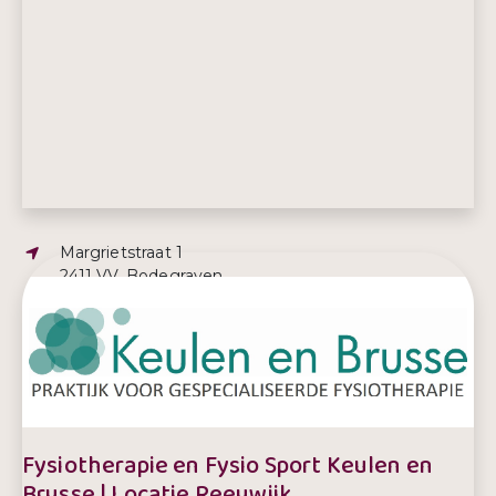
Adres:
Margrietstraat 1
2411 VV, Bodegraven
E-mailadres:
fysiotherapie@keulen-brusse.nl
Telefoonnummer:
0172 612 520
Fysiotherapie en Fysio Sport Keulen en
Brusse | Locatie Reeuwijk