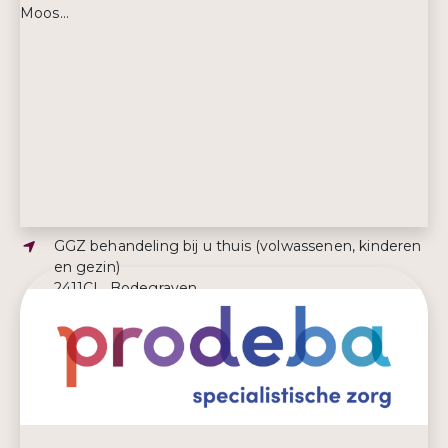
Moos...
Adres:
GGZ behandeling bij u thuis (volwassenen, kinderen
en gezin)
2411CL, Bodegraven
E-mailadres:
info@praktijkmoosenco.nl
Telefoonnummer:
0618981827