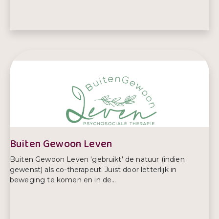
E-mailadres:
info@actiefzorg.nl
Telefoonnummer:
088 750 8200
Buiten Gewoon Leven
Buiten Gewoon Leven 'gebruikt' de natuur (indien
gewenst) als co-therapeut. Juist door letterlijk in
beweging te komen en in de...