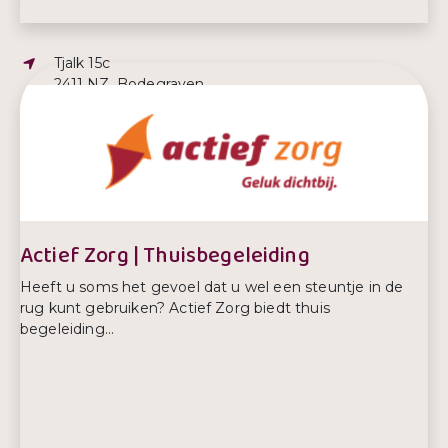
Adres:
Tjalk 15c
2411 NZ, Bodegraven
E-mailadres:
info@despanningspecialist.nl
Telefoonnummer:
06 81463317
Actief Zorg | Thuisbegeleiding
Heeft u soms het gevoel dat u wel een steuntje in de
rug kunt gebruiken? Actief Zorg biedt thuis
begeleiding...