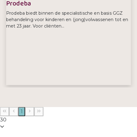
Prodeba
Prodeba biedt binnen de specialistische en basis GGZ
behandeling voor kinderen en (jong)volwassenen tot en
met 23 jaar. Voor cliënten...
Adres:
Delftse Jaagpad 1C
2324 AA, Leiden
1
E-mailadres:
zorgaanvraag@prodeba.nl
30
Telefoonnummer:
088-1203300