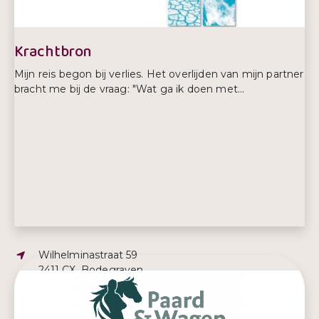
Krachtbron
Mijn reis begon bij verlies. Het overlijden van mijn partner
bracht me bij de vraag: "Wat ga ik doen met...
Adres:
Wilhelminastraat 59
2411 CX, Bodegraven
E-mailadres:
info@krachtbron.nu