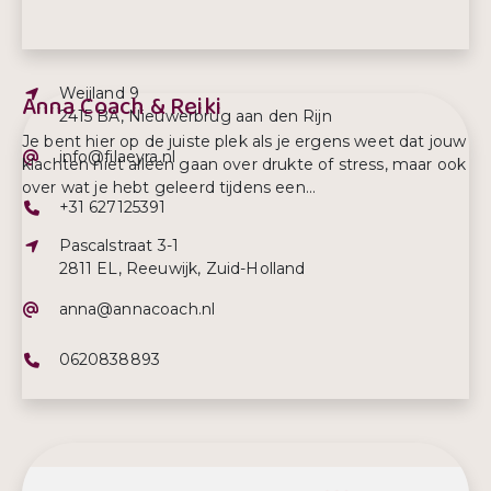
Adres:
Weijland 9
Anna Coach & Reiki
2415 BA, Nieuwerbrug aan den Rijn
Je bent hier op de juiste plek als je ergens weet dat jouw
E-mailadres:
info@filaeyra.nl
klachten niet alleen gaan over drukte of stress, maar ook
over wat je hebt geleerd tijdens een...
Telefoonnummer:
+31 627125391
Adres:
Pascalstraat 3-1
2811 EL, Reeuwijk, Zuid-Holland
E-mailadres:
anna@annacoach.nl
Telefoonnummer:
0620838893