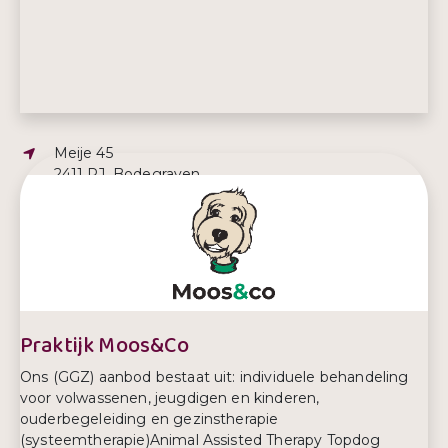
Adres:
Meije 45
2411 PJ, Bodegraven
E-mailadres:
info@buitengewoonleven.nl
Telefoonnummer:
0657876520
Praktijk Moos&Co
Ons (GGZ) aanbod bestaat uit: individuele behandeling
voor volwassenen, jeugdigen en kinderen,
ouderbegeleiding en gezinstherapie
(systeemtherapie)Animal Assisted Therapy Topdog