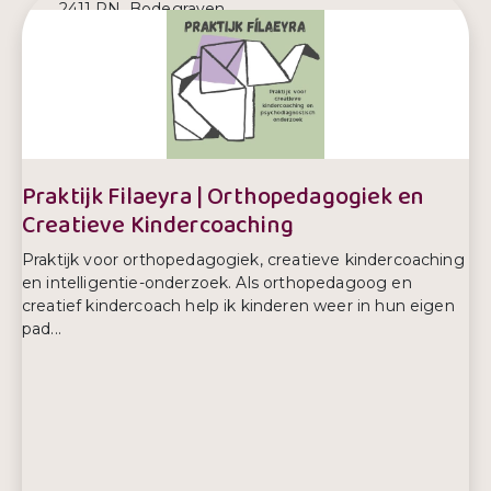
2411 PN, Bodegraven
E-mailadres:
info@paardenwagencoaching.nl
Telefoonnummer:
06-22159407
Praktijk Filaeyra | Orthopedagogiek en
Creatieve Kindercoaching
Praktijk voor orthopedagogiek, creatieve kindercoaching
en intelligentie-onderzoek. Als orthopedagoog en
creatief kindercoach help ik kinderen weer in hun eigen
pad...