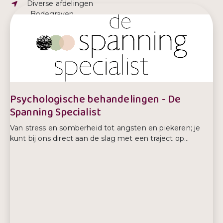
Adres:
Diverse afdelingen
, Bodegraven
E-mailadres:
info@kwintes.nl
Telefoonnummer:
0800 594 68 37
Psychologische behandelingen - De
Spanning Specialist
Van stress en somberheid tot angsten en piekeren; je
kunt bij ons direct aan de slag met een traject op...